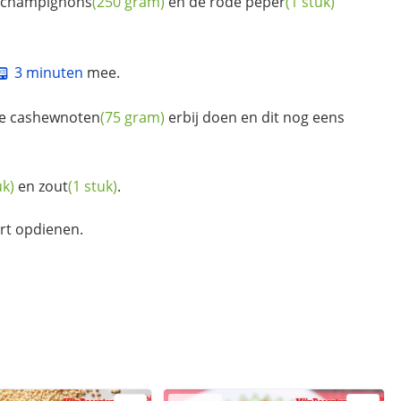
champignons
(250 gram)
en de rode
peper
(1 stuk)
3 minuten
mee.
de
cashewnoten
(75 gram)
erbij doen en dit nog eens
uk)
en
zout
(1 stuk)
.
rt opdienen.