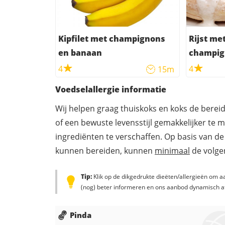
Kipfilet met champignons
Rijst met
en banaan
champig
4
4
15m
Voedselallergie informatie
Wij helpen graag thuiskoks en koks de berei
of een bewuste levensstijl gemakkelijker te 
ingrediënten te verschaffen. Op basis van de
kunnen bereiden, kunnen
minimaal
de volgen
Tip:
Klik op de dikgedrukte dieëten/allergieën om aa
(nog) beter informeren en ons aanbod dynamisch a
Pinda