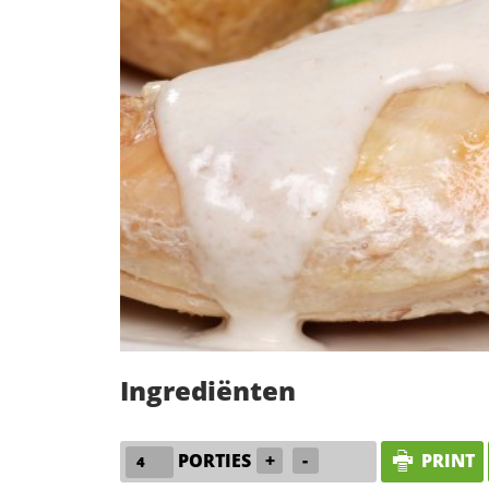
Ingrediënten
PORTIES
+
-
PRINT