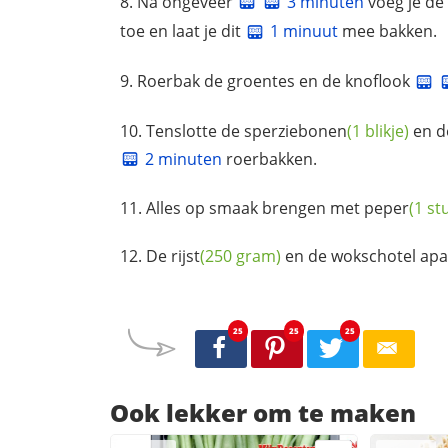
Na ongeveer
3 minuten
voeg je de
toe en laat je dit
1 minuut
mee bakken.
Roerbak de groentes en de knoflook
Tenslotte de
sperziebonen
(1 blikje)
en 
2 minuten
roerbakken.
Alles op smaak brengen met
peper
(1 st
De
rijst
(250 gram)
en de wokschotel apa
25
25
25
Ook lekker om te maken