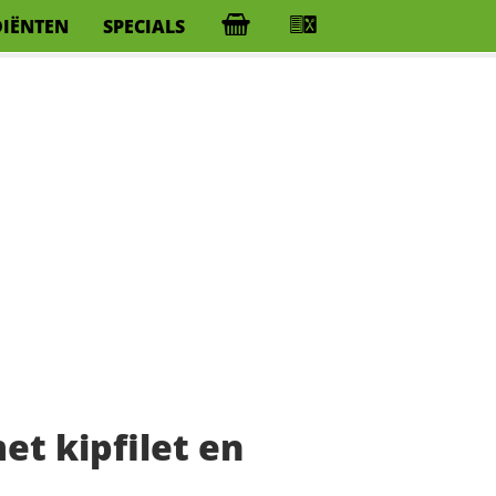
DIËNTEN
SPECIALS
et kipfilet en