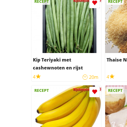
RECEPT
RECEPT
Kip Teriyaki met
Thaise N
cashewnoten en rijst
4
4
20m
RECEPT
RECEPT