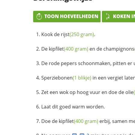
TOON HOEVEELHEDEN
KOKEN I
Kook de
rijst
(250 gram)
.
De
kipfilet
(400 gram)
en de
champignons
De rode pepers schoonmaken, pitten er ui
Sperziebonen
(1 blikje)
in een vergiet laten
Zet een wok op hoog vuur en doe de
olie
Laat dit goed warm worden.
Doe de
kipfilet
(400 gram)
erbij, samen me