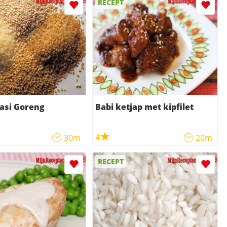
RECEPT
asi Goreng
Babi ketjap met kipfilet
4
30m
20m
RECEPT