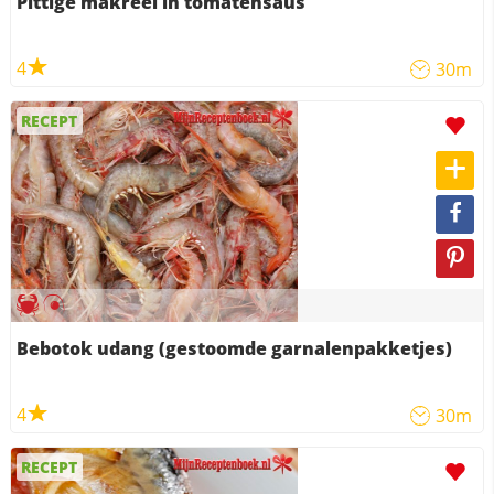
Pittige makreel in tomatensaus
4
30m
RECEPT
Bebotok udang (gestoomde garnalenpakketjes)
4
30m
RECEPT