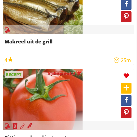
Makreel uit de grill
4
25m
RECEPT