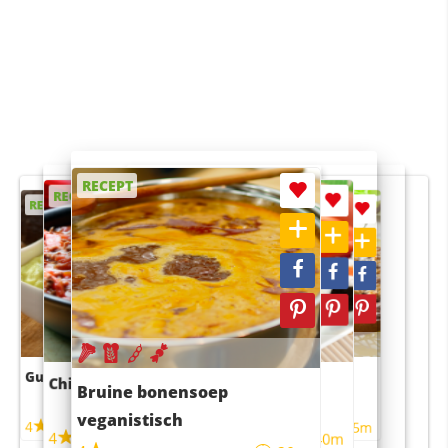
RECEPT
RECEPT
RECEPT
RECEPT
RECEPT
Guacamole
Pruimentaart met kaneel
Chili con carne
Sushi rijstsalade
Bruine bonensoep
maaltijdsalade
veganistisch
4
4
5m
55m
4
4
45m
40m