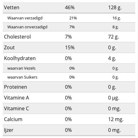
Vetten
46%
128
g.
Waarvan verzadigd
21%
16
g.
Waarvan onverzadigd
7%
8
g.
Cholesterol
7%
72
g.
Zout
15%
0
g.
Koolhydraten
0%
4
g.
waarvan Vezels
0%
0
g.
waarvan Suikers
0%
0
g.
Proteinen
0%
0
g.
Vitamine A
0%
0
µg.
Vitamine C
0%
0
mg.
Calcium
0%
12
mg.
Ijzer
0%
0
mg.