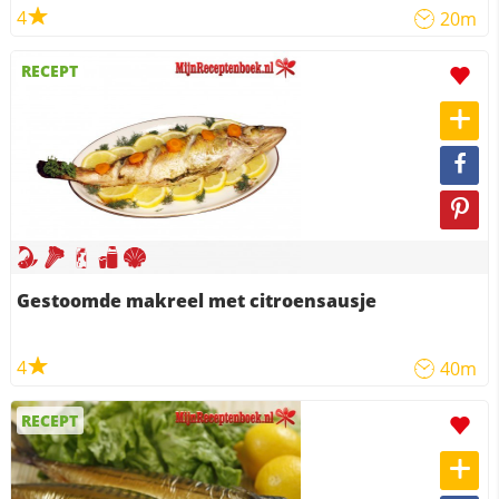
4
20m
RECEPT
Gestoomde makreel met citroensausje
4
40m
RECEPT