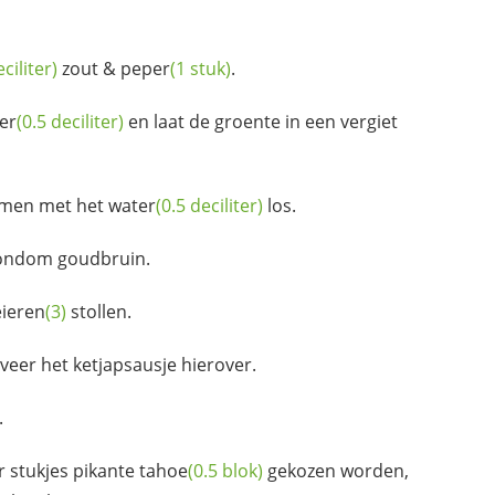
eciliter)
zout &
peper
(1 stuk)
.
er
(0.5 deciliter)
en laat de groente in een vergiet
samen met het
water
(0.5 deciliter)
los.
ondom goudbruin.
eieren
(3)
stollen.
eer het ketjapsausje hierover.
.
 stukjes pikante
tahoe
(0.5 blok)
gekozen worden,