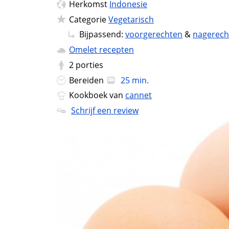
Herkomst
Indonesie
Categorie
Vegetarisch
Bijpassend:
voorgerechten
&
nagerech
Omelet recepten
2
porties
Bereiden
25 min.
Kookboek van
cannet
Schrijf een review