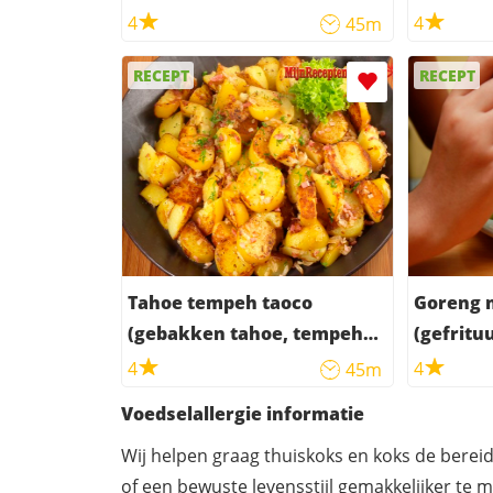
4
4
45m
RECEPT
RECEPT
Tahoe tempeh taoco
Goreng 
(gebakken tahoe, tempeh
(gefritu
en kip)
4
4
45m
Voedselallergie informatie
Wij helpen graag thuiskoks en koks de berei
of een bewuste levensstijl gemakkelijker te 