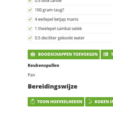
0.5 blok tahoe
100 gram taug?
4 eetlepel ketjap manis
1 theelepel sambal oelek
0.5 deciliter gekookt water
BOODSCHAPPEN TOEVOEGEN
T
Keukenspullen
Pan
Bereidingswijze
TOON HOEVEELHEDEN
KOKEN I