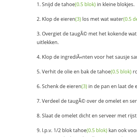
Snijd de
tahoe
(0.5 blok)
in kleine blokjes.
Klop de
eieren
(3)
los met wat
water
(0.5 d
Overgiet de taugÃ© met het kokende
wat
uitlekken.
Klop de ingrediÃ«nten voor het sausje 
Verhit de olie en bak de
tahoe
(0.5 blok)
r
Schenk de
eieren
(3)
in de pan en laat de
Verdeel de taugÃ© over de omelet en serv
Slaat de omelet dicht en serveer met rijst
I.p.v. 1/2 blok
tahoe
(0.5 blok)
kan ook voor