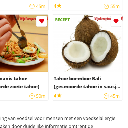
4
45m
55m
RECEPT
manis tahoe
Tahoe boemboe Bali
urde zoete tahoe)
(gesmoorde tahoe in sausje
van kokosmelk)
4
50m
45m
ding van voedsel voor mensen met een voedselallergie
maken door duidelijke informatie omtrent de