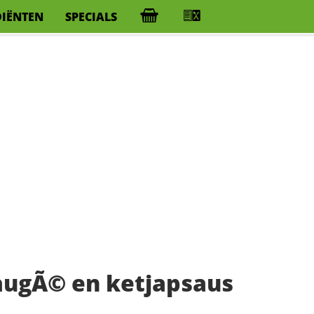
DIËNTEN
SPECIALS
augÃ© en ketjapsaus