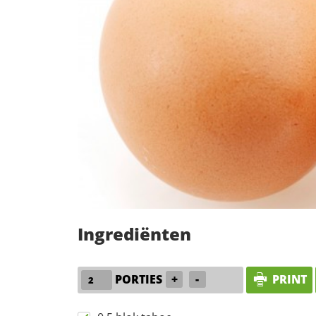
Ingrediënten
PORTIES
+
-
PRINT