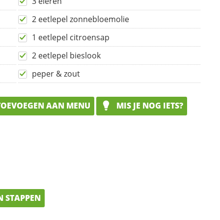
3 eieren
2 eetlepel zonnebloemolie
1 eetlepel citroensap
2 eetlepel bieslook
peper & zout
OEVOEGEN AAN MENU
MIS JE NOG IETS?
N STAPPEN