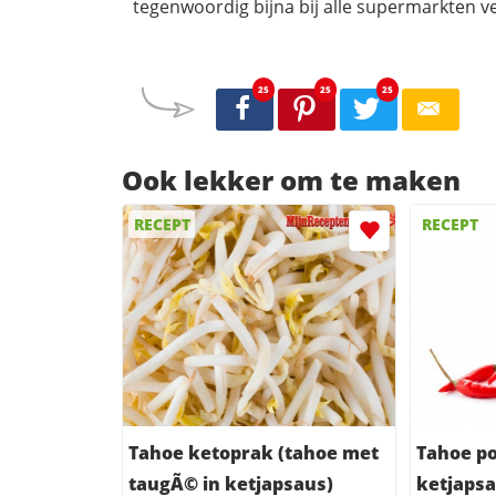
tegenwoordig bijna bij alle supermarkten ve
25
25
25
Ook lekker om te maken
RECEPT
RECEPT
Tahoe ketoprak (tahoe met
Tahoe po
taugÃ© in ketjapsaus)
ketjapsa