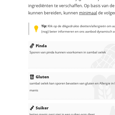
ingrediënten te verschaffen. Op basis van de
kunnen bereiden, kunnen
minimaal
de volgen
Tip:
Klik op de dikgedrukte dieëten/allergieën om aa
(nog) beter informeren en ons aanbod dynamisch a
Pinda
Sporen van pinda kunnen voorkomen in
sambal oelek
Gluten
sambal oelek
kan sporen bevatten van gluten en
Allergie in
manis
Suiker
ketjap manis
past niet in een suiker-arm dieet.