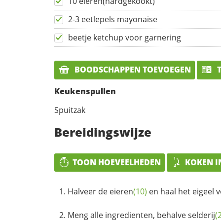
10 eieren(hardgekookt)
2-3 eetlepels mayonaise
beetje ketchup voor garnering
BOODSCHAPPEN TOEVOEGEN
T
Keukenspullen
Spuitzak
Bereidingswijze
TOON HOEVEELHEDEN
KOKEN I
Halveer de
eieren
(10)
en haal het eigeel v
Meng alle ingredienten, behalve
selderij
(