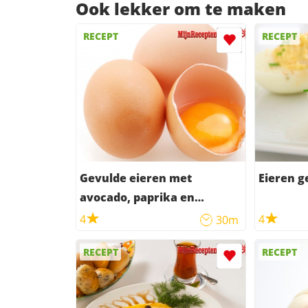
Ook lekker om te maken
RECEPT
RECEPT
Gevulde eieren met
Eieren g
avocado, paprika en
Parmezaanse kaas
4
4
30m
RECEPT
RECEPT