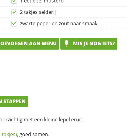
1 eetlepel mosterd
2 takjes selderij
zwarte peper en zout naar smaak
OEVOEGEN AAN MENU
MIS JE NOG IETS?
N STAPPEN
oorzichtig met een kleine lepel eruit.
2 takjes)
, goed samen.