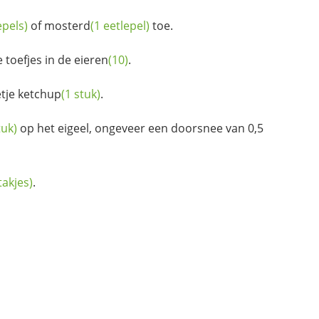
epels)
of
mosterd
(1 eetlepel)
toe.
 toefjes in de
eieren
(10)
.
etje
ketchup
(1 stuk)
.
tuk)
op het eigeel, ongeveer een doorsnee van 0,5
takjes)
.