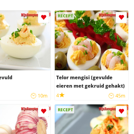
RECEPT
evuld
Telor mengisi (gevulde
eieren met gekruid gehakt)
4
10m
45m
RECEPT