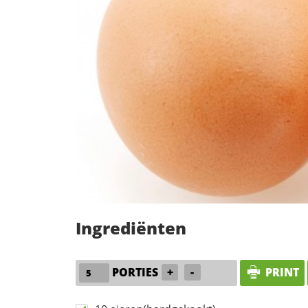
Ingrediënten
PORTIES
+
-
PRINT