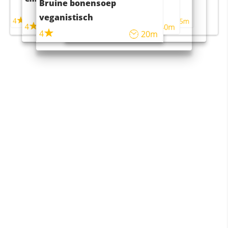
Bruine bonensoep
maaltijdsalade
veganistisch
4
4
5m
55m
4
4
45m
40m
4
20m