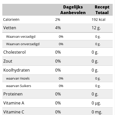
Dagelijks
Recept
Aanbevolen
Totaal
Calorieën
2%
192
kcal
Vetten
4%
12
g.
Waarvan verzadigd
0%
0
g.
Waarvan onverzadigd
0%
0
g.
Cholesterol
0%
0
g.
Zout
0%
0
g.
Koolhydraten
0%
0
g.
waarvan Vezels
0%
0
g.
waarvan Suikers
0%
0
g.
Proteinen
0%
0
g.
Vitamine A
0%
0
µg.
Vitamine C
0%
0
mg.