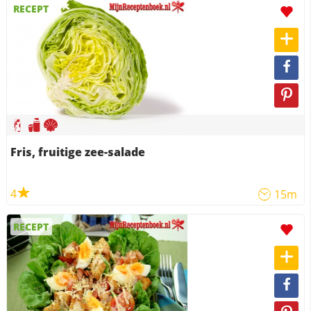
RECEPT
Fris, fruitige zee-salade
4
15m
RECEPT