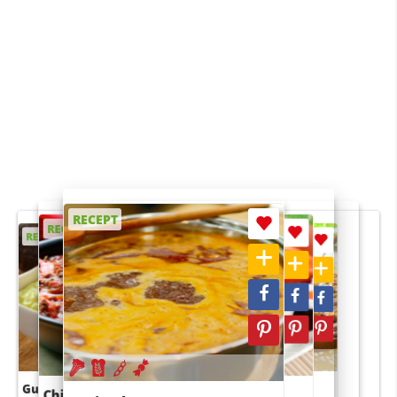
RECEPT
RECEPT
RECEPT
RECEPT
RECEPT
Guacamole
Pruimentaart met kaneel
Chili con carne
Sushi rijstsalade