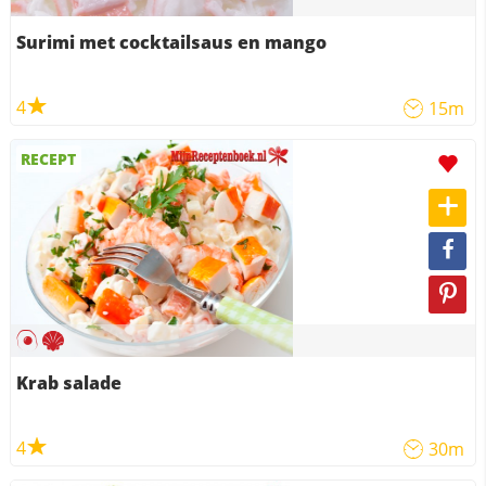
Surimi met cocktailsaus en mango
4
15m
RECEPT
Krab salade
4
30m