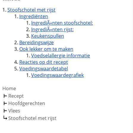
Stoofschotel met rijst
Ingrediënten
IngrediÃ«nten stoofschotel:
IngrediÃ«nten rijst:
Keukenspullen
Bereidingswijze
Ook lekker om te maken
Voedselallergie informatie
Reacties op dit recept
Voedingswaardetabel
Voedingswaardegrafiek
Home
Recept
Hoofdgerechten
Vlees
Stoofschotel met rijst