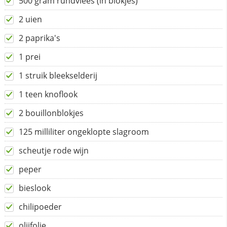
500 gram rundvlees (in blokjes)
2 uien
2 paprika's
1 prei
1 struik bleekselderij
1 teen knoflook
2 bouillonblokjes
125 milliliter ongeklopte slagroom
scheutje rode wijn
peper
bieslook
chilipoeder
olijfolie