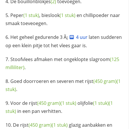
De
bouillonblokjes
(2)
toevoegen.
Peper
(1 stuk)
,
bieslook
(1 stuk)
en chillipoeder naar
smaak toeveoegen.
Het geheel gedurende 3 Ã¡
4 uur
laten sudderen
op een klein pitje tot het vlees gaar is.
Stoofvlees afmaken met ongeklopte
slagroom
(125
milliliter)
.
Goed doorroeren en severen met
rijst
(450 gram)
(1
stuk)
.
Voor de
rijst
(450 gram)
(1 stuk)
olijfolie
(1 stuk)
(1
stuk)
in een pan verhitten.
De
rijst
(450 gram)
(1 stuk)
glazig aanbakken en