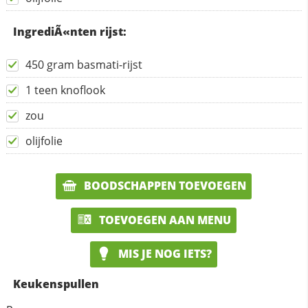
IngrediÃ«nten rijst:
450 gram basmati-rijst
1 teen knoflook
zou
olijfolie
BOODSCHAPPEN TOEVOEGEN
TOEVOEGEN AAN MENU
MIS JE NOG IETS?
Keukenspullen