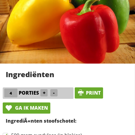
Ingrediënten
PORTIES
+
-
PRINT
GA IK MAKEN
IngrediÃ«nten stoofschotel: