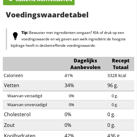
Voedingswaardetabel
Tip:
Bewuster met ingrediënten omgaan? Klik of druk op een
voedingswaarde en wij geven aan welk ingrediënt de hoogste
bijdrage heeft in desbetreffende voedingswaarde.
Dagelijks
Recept
Aanbevolen
Totaal
Calorieën
41%
3328
kcal
Vetten
34%
96
g.
Waarvan verzadigd
0%
0
g.
Waarvan onverzadigd
0%
0
g.
Cholesterol
0%
0
g.
Zout
0%
0
g.
Koolhydraten
42%
436
g.