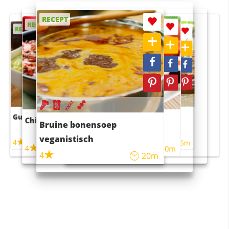
RECEPT
RECEPT
RECEPT
RECEPT
RECEPT
Guacamole
Pruimentaart met kaneel
Chili con carne
Sushi rijstsalade
Bruine bonensoep
maaltijdsalade
veganistisch
4
4
5m
55m
4
4
45m
40m
4
20m