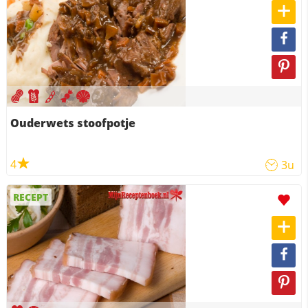
Ouderwets stoofpotje
4
3u
RECEPT