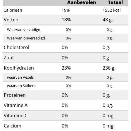
Aanbevolen
Totaal
Calorieën
19%
1552
kcal
Vetten
18%
48
g.
Waarvan verzadigd
0%
0
g.
Waarvan onverzadigd
0%
0
g.
Cholesterol
0%
0
g.
Zout
0%
0
g.
Koolhydraten
23%
236
g.
waarvan Vezels
0%
0
g.
waarvan Suikers
0%
0
g.
Proteinen
0%
0
g.
Vitamine A
0%
0
µg.
Vitamine C
0%
0
mg.
Calcium
0%
0
mg.