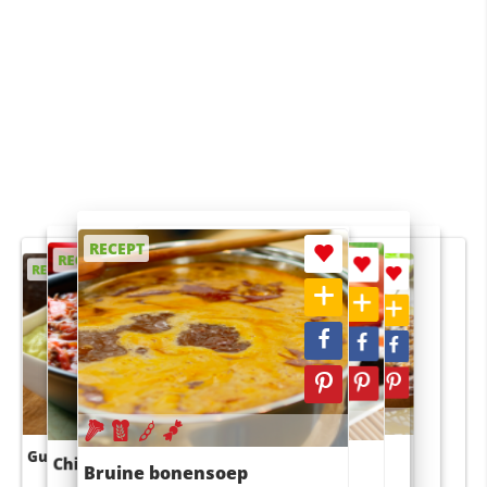
RECEPT
RECEPT
RECEPT
RECEPT
RECEPT
Guacamole
Pruimentaart met kaneel
Chili con carne
Sushi rijstsalade
Bruine bonensoep