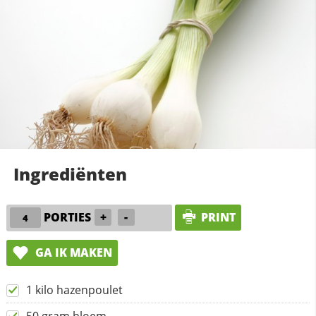
Ingrediënten
PORTIES
+
-
PRINT
GA IK MAKEN
1 kilo hazenpoulet