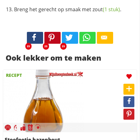
Breng het gerecht op smaak met
zout
(1 stuk)
.
25
25
25
Ook lekker om te maken
RECEPT
Stoofpotje hazenbout