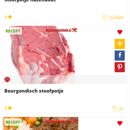
4
2u50m
RECEPT
Bourgondisch stoofpotje
4
2u
RECEPT