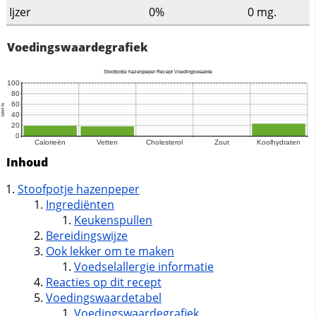
Ijzer
0%
0
mg.
Voedingswaardegrafiek
Inhoud
Stoofpotje hazenpeper
Ingrediënten
Keukenspullen
Bereidingswijze
Ook lekker om te maken
Voedselallergie informatie
Reacties op dit recept
Voedingswaardetabel
Voedingswaardegrafiek