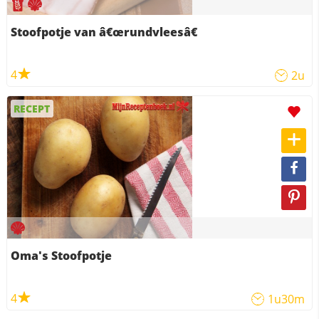
Stoofpotje van â€œrundvleesâ€
4
2u
RECEPT
Oma's Stoofpotje
4
1u30m