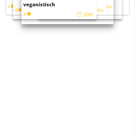
maaltijdsalade
veganistisch
4
4
5m
55m
4
4
45m
40m
4
20m