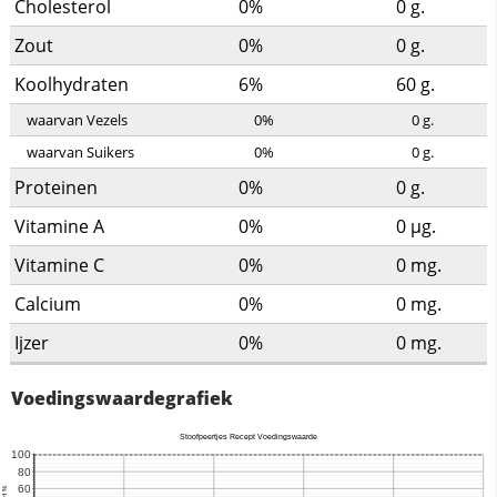
Cholesterol
0%
0
g.
Zout
0%
0
g.
Koolhydraten
6%
60
g.
waarvan Vezels
0%
0
g.
waarvan Suikers
0%
0
g.
Proteinen
0%
0
g.
Vitamine A
0%
0
µg.
Vitamine C
0%
0
mg.
Calcium
0%
0
mg.
Ijzer
0%
0
mg.
Voedingswaardegrafiek