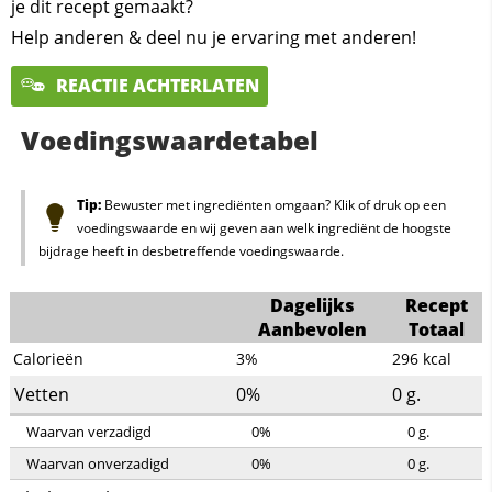
je dit recept gemaakt?
Help anderen & deel nu je ervaring met anderen!
REACTIE ACHTERLATEN
Voedingswaardetabel
Tip:
Bewuster met ingrediënten omgaan? Klik of druk op een
voedingswaarde en wij geven aan welk ingrediënt de hoogste
bijdrage heeft in desbetreffende voedingswaarde.
Dagelijks
Recept
Aanbevolen
Totaal
Calorieën
3%
296
kcal
Vetten
0%
0
g.
Waarvan verzadigd
0%
0
g.
Waarvan onverzadigd
0%
0
g.