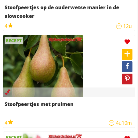
Stoofpeertjes op de ouderwetse manier in de
slowcooker
4
12u
RECEPT
Stoofpeertjes met pruimen
4
4u10m
RECEPT