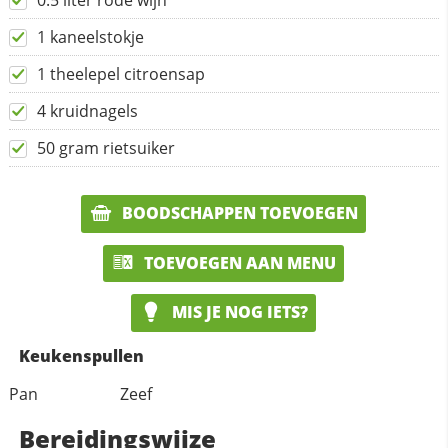
0.5 liter rode wijn
1 kaneelstokje
1 theelepel citroensap
4 kruidnagels
50 gram rietsuiker
BOODSCHAPPEN TOEVOEGEN
TOEVOEGEN AAN MENU
MIS JE NOG IETS?
Keukenspullen
Pan
Zeef
Bereidingswijze