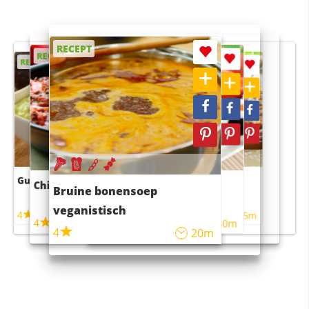
RECEPT
RECEPT
RECEPT
RECEPT
RECEPT
Guacamole
Pruimentaart met kaneel
Chili con carne
Sushi rijstsalade
Bruine bonensoep
maaltijdsalade
veganistisch
4
4
5m
55m
4
4
45m
40m
4
20m