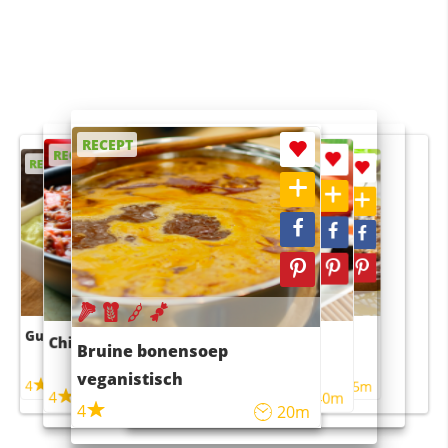
RECEPT
RECEPT
RECEPT
RECEPT
RECEPT
Guacamole
Pruimentaart met kaneel
Chili con carne
Sushi rijstsalade
Bruine bonensoep
maaltijdsalade
veganistisch
4
4
5m
55m
4
4
45m
40m
4
20m