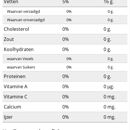
Vetten
5%
16
g.
Waarvan verzadigd
0%
0
g.
Waarvan onverzadigd
0%
0
g.
Cholesterol
0%
0
g.
Zout
0%
0
g.
Koolhydraten
0%
0
g.
waarvan Vezels
0%
0
g.
waarvan Suikers
0%
0
g.
Proteinen
0%
0
g.
Vitamine A
0%
0
µg.
Vitamine C
0%
0
mg.
Calcium
0%
0
mg.
Ijzer
0%
0
mg.