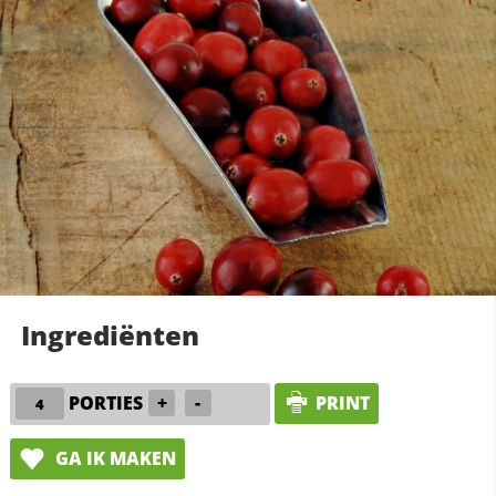
Ingrediënten
PORTIES
+
-
PRINT
GA IK MAKEN