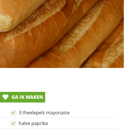
GA IK MAKEN
3 theelepels mayonaise
halve paprika