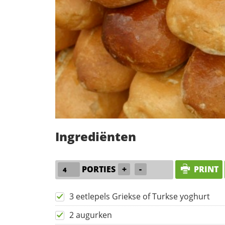
Ingrediënten
PORTIES
+
-
PRINT
3 eetlepels Griekse of Turkse yoghurt
2 augurken