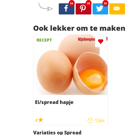
25
25
25
Ook lekker om te maken
RECEPT
Ei/spread hapje
4
15m
Variaties op Spread