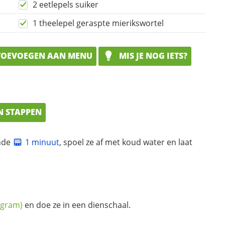
2 eetlepels suiker
1 theelepel geraspte mierikswortel
OEVOEGEN AAN MENU
MIS JE NOG IETS?
N STAPPEN
nde
1 minuut
, spoel ze af met koud water en laat
 gram)
en doe ze in een dienschaal.