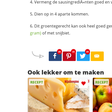
Vermeng de sausingrediÃ«nten goed en
Dien op in 4 aparte kommen.
Dit groentegerecht kan ook heel goed 
gram)
of met snijbiet.
25
25
25
Ook lekker om te maken
RECEPT
RECEPT