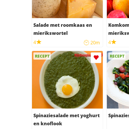
Salade met roomkaas en
Komkom
mierikswortel
mieriks
4
4
20m
RECEPT
RECEPT
Spinaziesalade met yoghurt
Spinazie
en knoflook