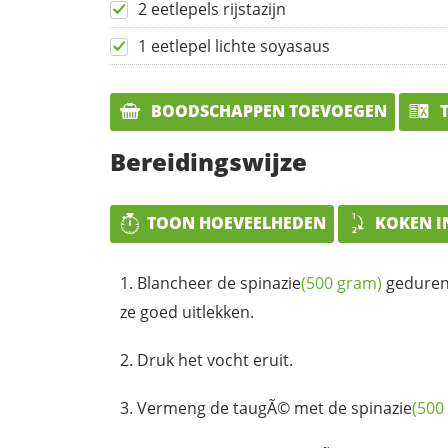
2 eetlepels rijstazijn
1 eetlepel lichte soyasaus
BOODSCHAPPEN TOEVOEGEN
T
Bereidingswijze
TOON HOEVEELHEDEN
KOKEN I
Blancheer de
spinazie
(500 gram)
gedure
ze goed uitlekken.
Druk het vocht eruit.
Vermeng de taugÃ© met de
spinazie
(500