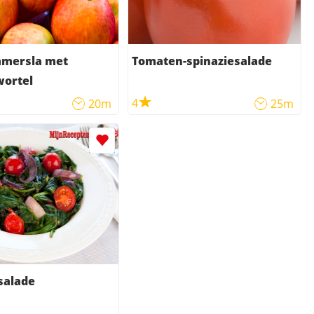
mersla met
Tomaten-spinaziesalade
wortel
4
20m
25m
salade