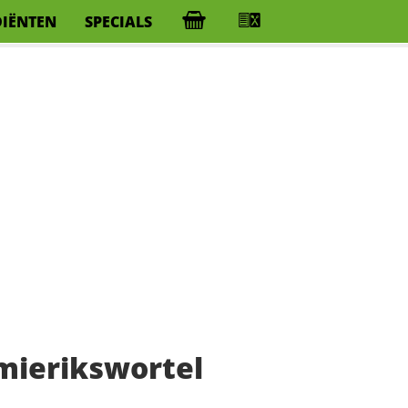
DIËNTEN
SPECIALS
mierikswortel