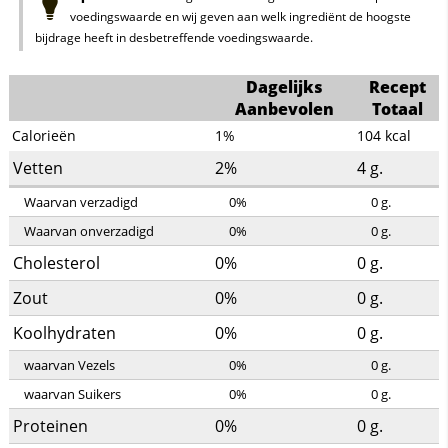
voedingswaarde en wij geven aan welk ingrediënt de hoogste
bijdrage heeft in desbetreffende voedingswaarde.
Dagelijks
Recept
Aanbevolen
Totaal
Calorieën
1%
104
kcal
Vetten
2%
4
g.
Waarvan verzadigd
0%
0
g.
Waarvan onverzadigd
0%
0
g.
Cholesterol
0%
0
g.
Zout
0%
0
g.
Koolhydraten
0%
0
g.
waarvan Vezels
0%
0
g.
waarvan Suikers
0%
0
g.
Proteinen
0%
0
g.