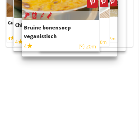
Guacamole
Pruimentaart met kaneel
Chili con carne
Sushi rijstsalade
Bruine bonensoep
maaltijdsalade
veganistisch
4
4
5m
55m
4
4
45m
40m
4
20m