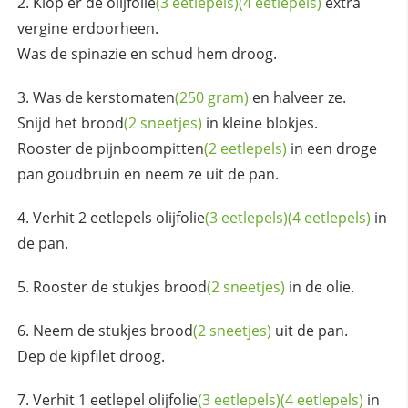
Klop er de
olijfolie
(3 eetlepels)
(4 eetlepels)
extra
vergine erdoorheen.
Was de spinazie en schud hem droog.
Was de
kerstomaten
(250 gram)
en halveer ze.
Snijd het
brood
(2 sneetjes)
in kleine blokjes.
Rooster de
pijnboompitten
(2 eetlepels)
in een droge
pan goudbruin en neem ze uit de pan.
Verhit 2 eetlepels
olijfolie
(3 eetlepels)
(4 eetlepels)
in
de pan.
Rooster de stukjes
brood
(2 sneetjes)
in de olie.
Neem de stukjes
brood
(2 sneetjes)
uit de pan.
Dep de kipfilet droog.
Verhit 1 eetlepel
olijfolie
(3 eetlepels)
(4 eetlepels)
in