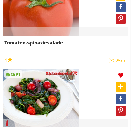
Tomaten-spinaziesalade
4
25m
RECEPT