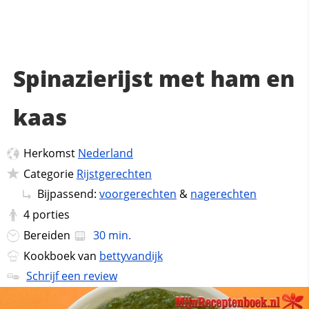
Spinazierijst met ham en
kaas
Herkomst
Nederland
Categorie
Rijstgerechten
Bijpassend:
voorgerechten
&
nagerechten
4
porties
Bereiden
30 min.
Kookboek van
bettyvandijk
Schrijf een review