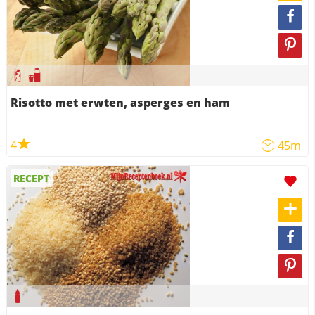
Risotto met erwten, asperges en ham
4
45m
RECEPT