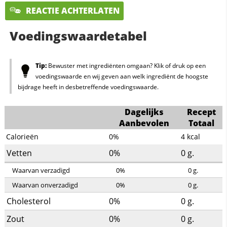
REACTIE ACHTERLATEN
Voedingswaardetabel
Tip:
Bewuster met ingrediënten omgaan? Klik of druk op een
voedingswaarde en wij geven aan welk ingrediënt de hoogste
bijdrage heeft in desbetreffende voedingswaarde.
Dagelijks
Recept
Aanbevolen
Totaal
Calorieën
0%
4
kcal
Vetten
0%
0
g.
Waarvan verzadigd
0%
0
g.
Waarvan onverzadigd
0%
0
g.
Cholesterol
0%
0
g.
Zout
0%
0
g.