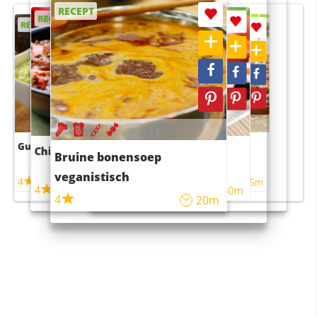
RECEPT
RECEPT
RECEPT
RECEPT
RECEPT
Guacamole
Pruimentaart met kaneel
Chili con carne
Sushi rijstsalade
Bruine bonensoep
maaltijdsalade
veganistisch
4
4
5m
55m
4
4
45m
40m
4
20m