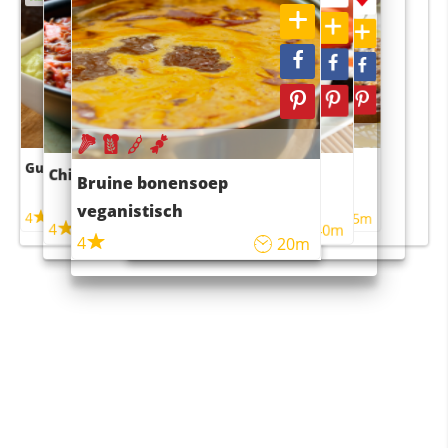
Guacamole
Pruimentaart met kaneel
Chili con carne
Sushi rijstsalade
Bruine bonensoep
maaltijdsalade
veganistisch
4
4
5m
55m
4
4
45m
40m
4
20m