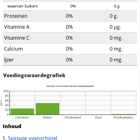
waarvan Suikers
0%
0
g.
Proteinen
0%
0
g.
Vitamine A
0%
0
µg.
Vitamine C
0%
0
mg.
Calcium
0%
0
mg.
Ijzer
0%
0
mg.
Voedingswaardegrafiek
Inhoud
Spinazie ovenschotel