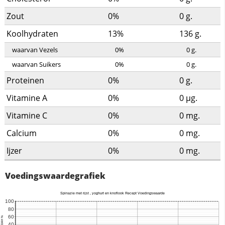
Zout
0%
0
g.
Koolhydraten
13%
136
g.
waarvan Vezels
0%
0
g.
waarvan Suikers
0%
0
g.
Proteinen
0%
0
g.
Vitamine A
0%
0
µg.
Vitamine C
0%
0
mg.
Calcium
0%
0
mg.
Ijzer
0%
0
mg.
Voedingswaardegrafiek