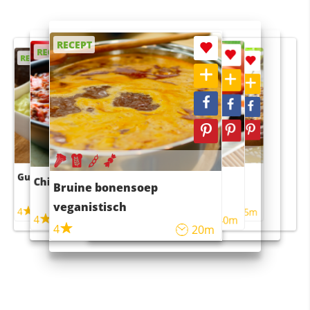
RECEPT
RECEPT
RECEPT
RECEPT
RECEPT
Guacamole
Pruimentaart met kaneel
Chili con carne
Sushi rijstsalade
Bruine bonensoep
maaltijdsalade
veganistisch
4
4
5m
55m
4
4
45m
40m
4
20m