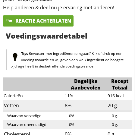
Help anderen & deel nu je ervaring met anderen!
REACTIE ACHTERLATEN
Voedingswaardetabel
Tip:
Bewuster met ingrediënten omgaan? Klik of druk op een
voedingswaarde en wij geven aan welk ingrediënt de hoogste
bijdrage heeft in desbetreffende voedingswaarde.
Dagelijks
Recept
Aanbevolen
Totaal
Calorieën
11%
916
kcal
Vetten
8%
20
g.
Waarvan verzadigd
0%
0
g.
Waarvan onverzadigd
0%
0
g.
Cholesterol
0%
0
g.