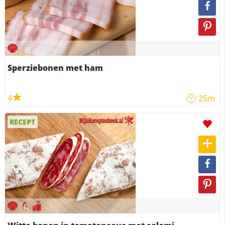
Sperziebonen met ham
4
25m
RECEPT