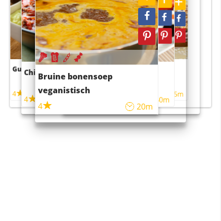
Guacamole
Pruimentaart met kaneel
Chili con carne
Sushi rijstsalade
Bruine bonensoep
maaltijdsalade
veganistisch
4
4
5m
55m
4
4
45m
40m
4
20m