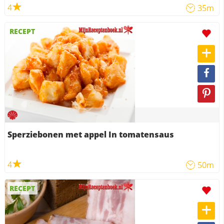
4
35m
RECEPT
Sperziebonen met appel In tomatensaus
4
50m
RECEPT