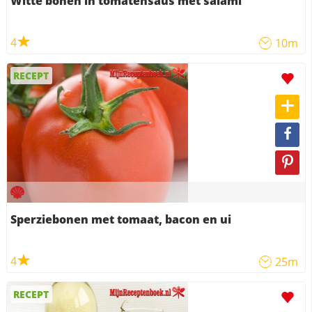
Witte bonen in tomatensaus met salami
4
10m
RECEPT
Sperziebonen met tomaat, bacon en ui
4
25m
RECEPT