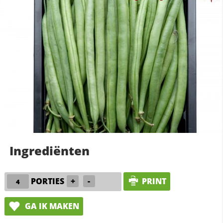
Ingrediënten
PORTIES
+
-
PRINT
GA IK MAKEN