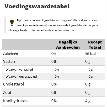
Voedingswaardetabel
Tip:
Bewuster met ingrediënten omgaan? Klik of druk op een
voedingswaarde en wij geven aan welk ingrediënt de hoogste
bijdrage heeft in desbetreffende voedingswaarde.
Dagelijks
Recept
Aanbevolen
Totaal
Calorieën
0%
56
kcal
Vetten
0%
0
g.
Waarvan verzadigd
0%
0
g.
Waarvan onverzadigd
0%
0
g.
Cholesterol
0%
0
g.
Zout
0%
0
g.
Koolhydraten
0%
4
g.