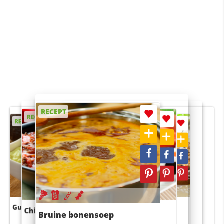
RECEPT
RECEPT
RECEPT
RECEPT
RECEPT
Guacamole
Pruimentaart met kaneel
Chili con carne
Sushi rijstsalade
Bruine bonensoep
maaltijdsalade