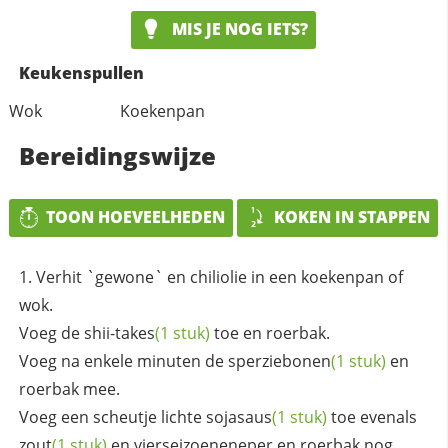
MIS JE NOG IETS?
Keukenspullen
Wok
Koekenpan
Bereidingswijze
TOON HOEVEELHEDEN
KOKEN IN STAPPEN
Verhit `gewone` en chiliolie in een koekenpan of
wok.
Voeg de
shii-takes
(1 stuk)
toe en roerbak.
Voeg na enkele minuten de
sperziebonen
(1 stuk)
en
roerbak mee.
Voeg een scheutje lichte
sojasaus
(1 stuk)
toe evenals
zout
(1 stuk)
en vierseizoeneneper en roerbak nog