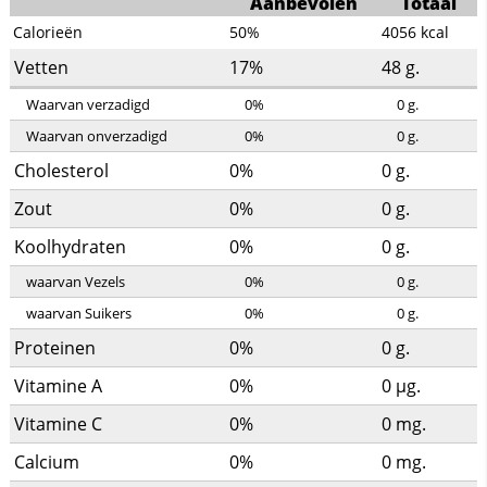
Aanbevolen
Totaal
Calorieën
50%
4056
kcal
Vetten
17%
48
g.
Waarvan verzadigd
0%
0
g.
Waarvan onverzadigd
0%
0
g.
Cholesterol
0%
0
g.
Zout
0%
0
g.
Koolhydraten
0%
0
g.
waarvan Vezels
0%
0
g.
waarvan Suikers
0%
0
g.
Proteinen
0%
0
g.
Vitamine A
0%
0
µg.
Vitamine C
0%
0
mg.
Calcium
0%
0
mg.