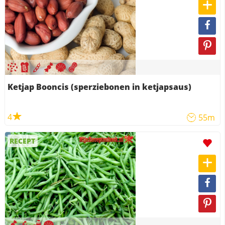
Ketjap Booncis (sperziebonen in ketjapsaus)
4
55m
RECEPT