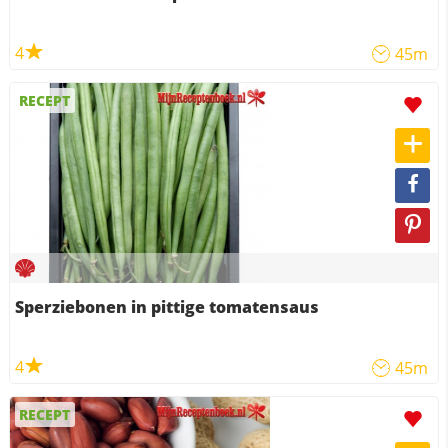
4
45m
RECEPT
Sperziebonen in pittige tomatensaus
4
45m
RECEPT