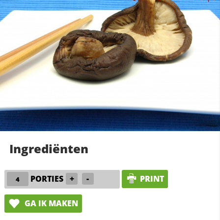
Ingrediënten
PORTIES
+
-
PRINT
GA IK MAKEN