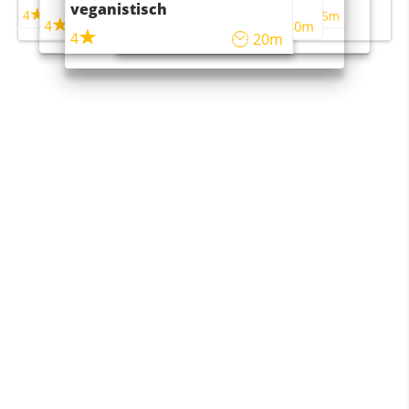
veganistisch
4
4
5m
55m
4
4
45m
40m
4
20m