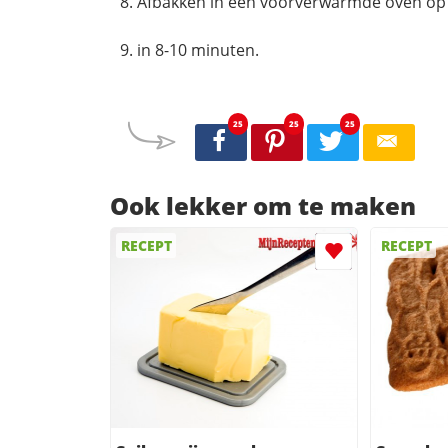
Afbakken in een voorverwarmde oven op 
in 8-10 minuten.
25
25
25
Ook lekker om te maken
RECEPT
RECEPT