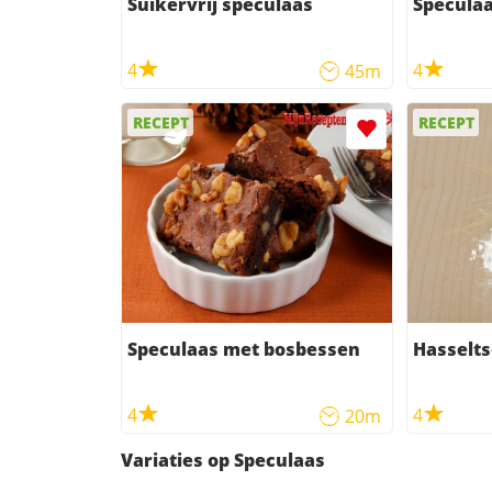
Suikervrij speculaas
Specula
4
4
45m
RECEPT
RECEPT
Speculaas met bosbessen
Hasselts
4
4
20m
Variaties op Speculaas