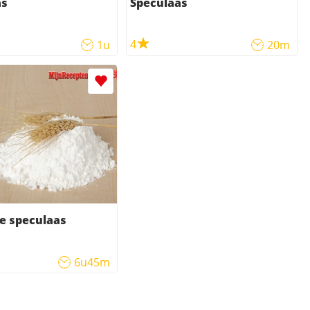
as
Speculaas
4
1u
20m
e speculaas
6u45m