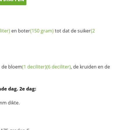
liter)
en
boter
(150 gram)
tot dat de
suiker
(2
a de
bloem
(1 deciliter)
(6 deciliter)
, de kruiden en de
nde dag. 2e dag:
mm dikte.