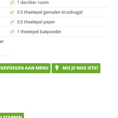
1 deciliter room
0.5 theelepel gemalen kruidnagel
0.5 theelepel peper
1 theelepel bakpoeder
et
OEVOEGEN AAN MENU
MIS JE NOG IETS?
N STAPPEN