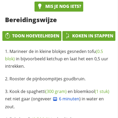
MIS JE NOG IETS?
Bereidingswijze
TOON HOEVEELHEDEN
KOKEN IN STAPPEN
Marineer de in kleine blokjes gesneden
tofu
(0.5
blok)
in bijvoorbeeld ketchup en laat het een 0,5 uur
intrekken.
Rooster de pijnboompitjes goudbruin.
Kook de
spaghetti
(300 gram)
en
bloemkool
(1 stuk)
net niet gaar (ongeveer
6 minuten
) in water en
zout.