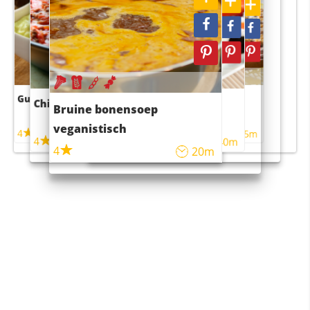
Guacamole
Pruimentaart met kaneel
Chili con carne
Sushi rijstsalade
Bruine bonensoep
maaltijdsalade
veganistisch
4
4
5m
55m
4
4
45m
40m
4
20m