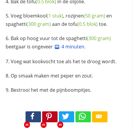
Bak de
tofu
(0.5 blok)
in de olijolie.
Voeg
bloemkool
(1 stuk)
,
rozijnen
(50 gram)
en
spaghetti
(300 gram)
aan de
tofu
(0.5 blok)
toe.
Bak op hoog vuur tot de
spaghetti
(300 gram)
beetgaar is ongeveer
4 minuten
.
Voeg wat kookvocht toe als het te droog wordt.
Op smaak maken met peper en zout.
Bestrooi het met de pijnboompitjes.
25
25
25