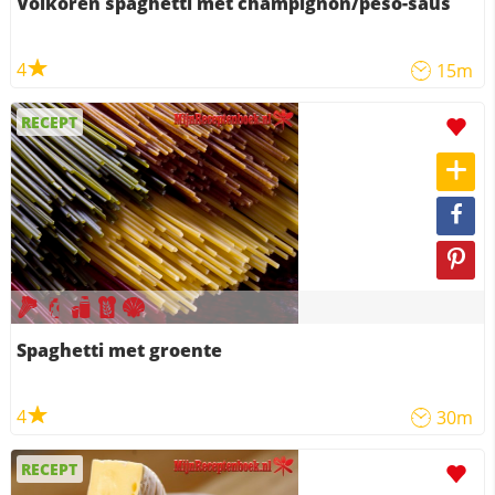
Volkoren spaghetti met champignon/peso-saus
4
15m
RECEPT
Spaghetti met groente
4
30m
RECEPT