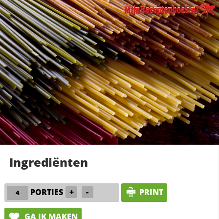
Ingrediënten
PORTIES
+
-
PRINT
GA IK MAKEN