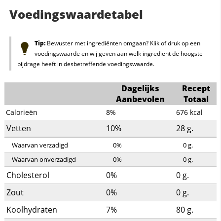
Voedingswaardetabel
Tip:
Bewuster met ingrediënten omgaan? Klik of druk op een
voedingswaarde en wij geven aan welk ingrediënt de hoogste
bijdrage heeft in desbetreffende voedingswaarde.
Dagelijks
Recept
Aanbevolen
Totaal
Calorieën
8%
676
kcal
Vetten
10%
28
g.
Waarvan verzadigd
0%
0
g.
Waarvan onverzadigd
0%
0
g.
Cholesterol
0%
0
g.
Zout
0%
0
g.
Koolhydraten
7%
80
g.