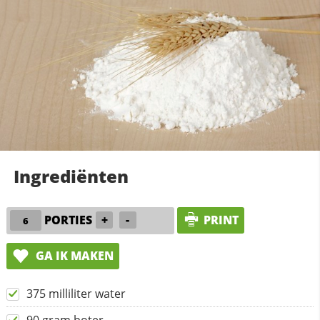
Ingrediënten
PORTIES
+
-
PRINT
GA IK MAKEN
375 milliliter water