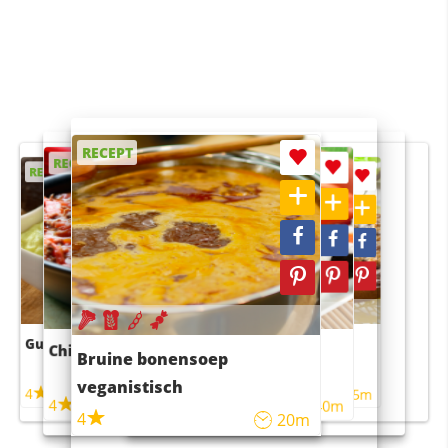
RECEPT
RECEPT
RECEPT
RECEPT
RECEPT
Guacamole
Pruimentaart met kaneel
Chili con carne
Sushi rijstsalade
Bruine bonensoep
maaltijdsalade
veganistisch
4
4
5m
55m
4
4
45m
40m
4
20m