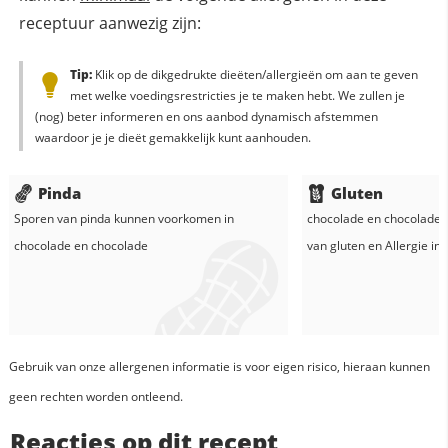
receptuur aanwezig zijn:
Tip:
Klik op de dikgedrukte dieëten/allergieën om aan te geven
met welke voedingsrestricties je te maken hebt. We zullen je
(nog) beter informeren en ons aanbod dynamisch afstemmen
waardoor je je dieët gemakkelijk kunt aanhouden.
Pinda
Gluten
Sporen van pinda kunnen voorkomen in
chocolade
en
chocolade
k
chocolade
en
chocolade
van gluten en
Allergie in
Gebruik van onze allergenen informatie is voor eigen risico, hieraan kunnen
geen rechten worden ontleend.
Reacties op dit recept