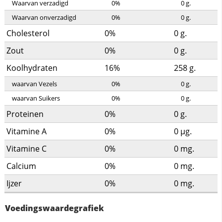
Waarvan verzadigd
0%
0
g.
Waarvan onverzadigd
0%
0
g.
Cholesterol
0%
0
g.
Zout
0%
0
g.
Koolhydraten
16%
258
g.
waarvan Vezels
0%
0
g.
waarvan Suikers
0%
0
g.
Proteinen
0%
0
g.
Vitamine A
0%
0
µg.
Vitamine C
0%
0
mg.
Calcium
0%
0
mg.
Ijzer
0%
0
mg.
Voedingswaardegrafiek