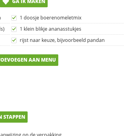
GA IK MAKEN
m
1 doosje boerenomeletmix
ls)
1 klein blikje ananasstukjes
rijst naar keuze, bijvoorbeeld pandan
OEVOEGEN AAN MENU
N STAPPEN
anwijzing op de verpakking.