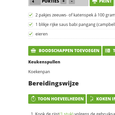
PORTIES
+
-
PRINT
2 pakjes zeeuws- of katenspek á 100 gra
1 blikje rijke saus babi pangang (campbel
eieren
BOODSCHAPPEN TOEVOEGEN
T
Keukenspullen
Koekenpan
Bereidingswijze
TOON HOEVEELHEDEN
KOKEN I
Kook de
rijst
(1 stuk)
volgens de gebruiksa