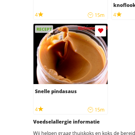
knofloo
4
4
15m
RECEPT
Snelle pindasaus
4
15m
Voedselallergie informatie
Wij helpen graag thuiskoks en koks de berei