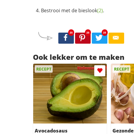
Bestrooi met de
bieslook
(2)
.
25
25
25
Ook lekker om te maken
RECEPT
RECEPT
Avocadosaus
Gezonde 