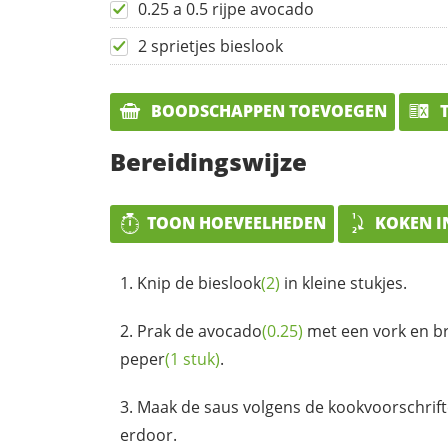
0.25 a 0.5 rijpe avocado
2 sprietjes bieslook
BOODSCHAPPEN TOEVOEGEN
T
Bereidingswijze
TOON HOEVEELHEDEN
KOKEN I
Knip de
bieslook
(2)
in kleine stukjes.
Prak de
avocado
(0.25)
met een vork en b
peper
(1 stuk)
.
Maak de saus volgens de kookvoorschrift
erdoor.