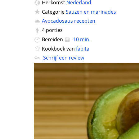
Herkomst
Nederland
Categorie
Sauzen en marinades
Avocadosaus recepten
4
porties
Bereiden
10 min.
Kookboek van
fabita
Schrijf een review