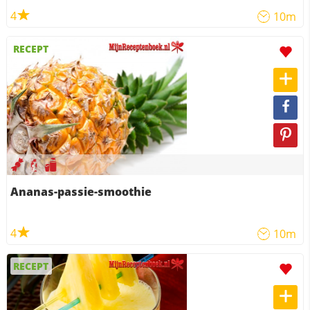
4
10m
RECEPT
Ananas-passie-smoothie
4
10m
RECEPT