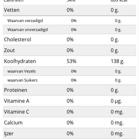
Vetten
0%
0
g.
Waarvan verzadigd
0%
0
g.
Waarvan onverzadigd
0%
0
g.
Cholesterol
0%
0
g.
Zout
0%
0
g.
Koolhydraten
53%
138
g.
waarvan Vezels
0%
0
g.
waarvan Suikers
0%
0
g.
Proteinen
0%
0
g.
Vitamine A
0%
0
µg.
Vitamine C
0%
0
mg.
Calcium
0%
0
mg.
Ijzer
0%
0
mg.