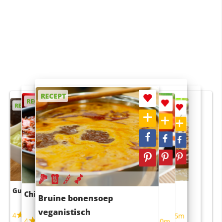
RECEPT
RECEPT
RECEPT
RECEPT
RECEPT
Guacamole
Pruimentaart met kaneel
Chili con carne
Sushi rijstsalade
Bruine bonensoep
maaltijdsalade
veganistisch
4
4
5m
55m
4
4
45m
40m