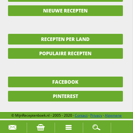
NIEUWE RECEPTEN
RECEPTEN PER LAND
POPULAIRE RECEPTEN
FACEBOOK
PINTEREST
© MijnReceptenboek.nl - 2005 - 2020 ·
Contact
·
Privacy
·
Algemene
voorwaarden
·
Support
·
Over ons
Zoek naar: