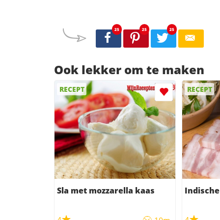
25
25
25
Ook lekker om te maken
RECEPT
RECEPT
Sla met mozzarella kaas
Indische