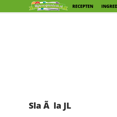
RECEPTEN
INGRE
Sla Ã la JL