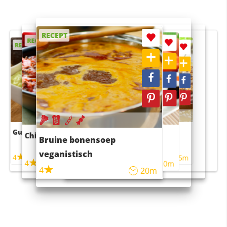
RECEPT
RECEPT
RECEPT
RECEPT
RECEPT
Guacamole
Pruimentaart met kaneel
Chili con carne
Sushi rijstsalade
Bruine bonensoep
maaltijdsalade
veganistisch
4
4
5m
55m
4
4
45m
40m
4
20m