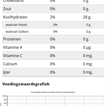
Cholesterol
0%
0
g.
Zout
0%
0
g.
Koolhydraten
2%
28
g.
waarvan Vezels
0%
0
g.
waarvan Suikers
0%
0
g.
Proteinen
0%
0
g.
Vitamine A
0%
0
µg.
Vitamine C
0%
0
mg.
Calcium
0%
0
mg.
Ijzer
0%
0
mg.
Voedingswaardegrafiek