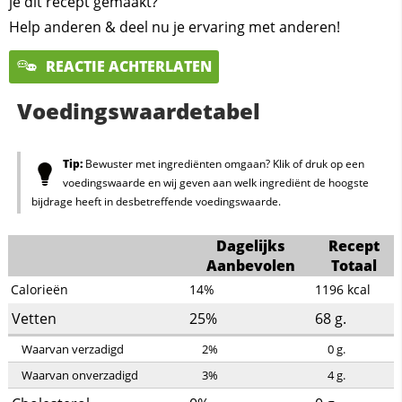
je dit recept gemaakt?
Help anderen & deel nu je ervaring met anderen!
REACTIE ACHTERLATEN
Voedingswaardetabel
Tip:
Bewuster met ingrediënten omgaan? Klik of druk op een
voedingswaarde en wij geven aan welk ingrediënt de hoogste
bijdrage heeft in desbetreffende voedingswaarde.
Dagelijks
Recept
Aanbevolen
Totaal
Calorieën
14%
1196
kcal
Vetten
25%
68
g.
Waarvan verzadigd
2%
0
g.
Waarvan onverzadigd
3%
4
g.