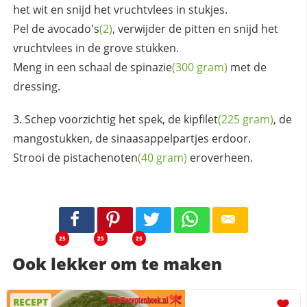
het wit en snijd het vruchtvlees in stukjes.
Pel de
avocado's
(2)
, verwijder de pitten en snijd het
vruchtvlees in de grove stukken.
Meng in een schaal de
spinazie
(300 gram)
met de
dressing.
Schep voorzichtig het spek, de
kipfilet
(225 gram)
, de
mangostukken, de sinaasappelpartjes erdoor.
Strooi de
pistachenoten
(40 gram)
eroverheen.
25
25
25
Ook lekker om te maken
RECEPT