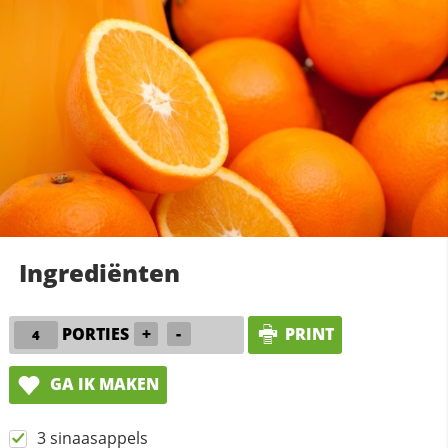
Ingrediënten
PORTIES
+
-
PRINT
GA IK MAKEN
3 sinaasappels