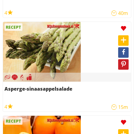
4
40m
RECEPT
Asperge-sinaasappelsalade
4
15m
RECEPT