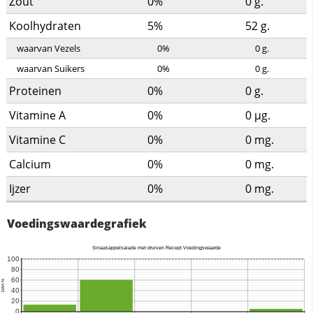
Zout
0%
0
g.
Koolhydraten
5%
52
g.
waarvan Vezels
0%
0
g.
waarvan Suikers
0%
0
g.
Proteinen
0%
0
g.
Vitamine A
0%
0
µg.
Vitamine C
0%
0
mg.
Calcium
0%
0
mg.
Ijzer
0%
0
mg.
Voedingswaardegrafiek