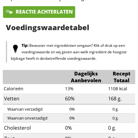
REACTIE ACHTERLATEN
Voedingswaardetabel
Tip:
Bewuster met ingrediënten omgaan? Klik of druk op een
voedingswaarde en wij geven aan welk ingrediënt de hoogste
bijdrage heeft in desbetreffende voedingswaarde.
Dagelijks
Recept
Aanbevolen
Totaal
Calorieën
13%
1108
kcal
Vetten
60%
168
g.
Waarvan verzadigd
0%
0
g.
Waarvan onverzadigd
0%
0
g.
Cholesterol
0%
0
g.