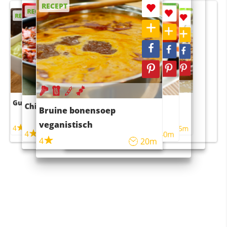
RECEPT
RECEPT
RECEPT
RECEPT
RECEPT
Guacamole
Pruimentaart met kaneel
Chili con carne
Sushi rijstsalade
Bruine bonensoep
maaltijdsalade
veganistisch
4
4
5m
55m
4
4
45m
40m
4
20m