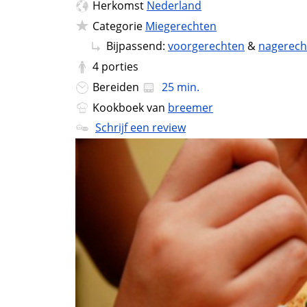
Herkomst
Nederland
Categorie
Miegerechten
Bijpassend:
voorgerechten
&
nagerech
4
porties
Bereiden
25 min.
Kookboek van
breemer
Schrijf een review