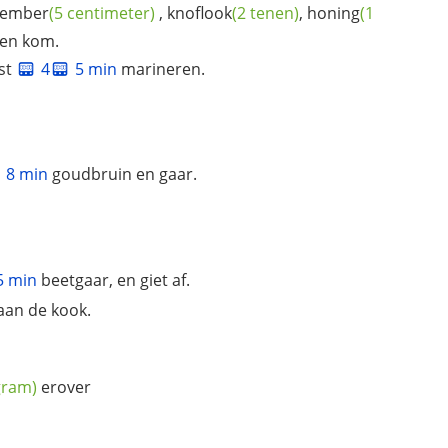
ember
(5 centimeter)
,
knoflook
(2 tenen)
,
honing
(1
een kom.
ast
4
5 min
marineren.
8 min
goudbruin en gaar.
5 min
beetgaar, en giet af.
aan de kook.
gram)
erover