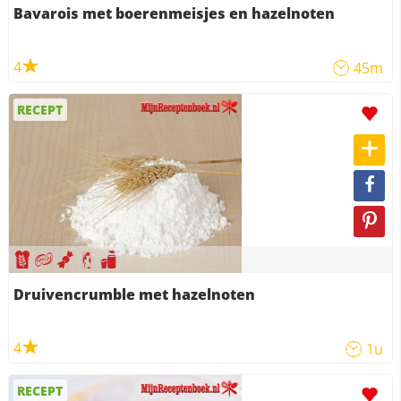
Bavarois met boerenmeisjes en hazelnoten
4
45m
RECEPT
Druivencrumble met hazelnoten
4
1u
RECEPT