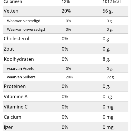
Calorieën
12%
1012
kcal
Vetten
20%
56
g.
Waarvan verzadigd
0%
0
g.
Waarvan onverzadigd
0%
0
g.
Cholesterol
0%
0
g.
Zout
0%
0
g.
Koolhydraten
0%
8
g.
waarvan Vezels
0%
0
g.
waarvan Suikers
20%
72
g.
Proteinen
0%
0
g.
Vitamine A
0%
0
µg.
Vitamine C
0%
0
mg.
Calcium
0%
0
mg.
Ijzer
0%
0
mg.