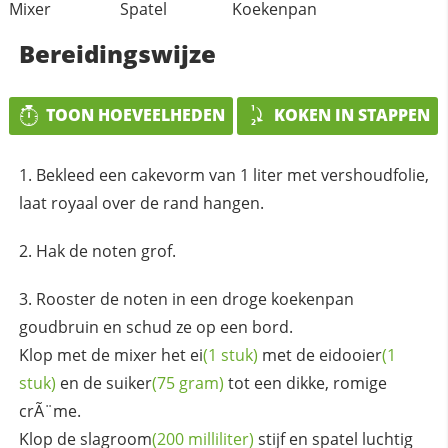
Mixer
Spatel
Koekenpan
Bereidingswijze
TOON HOEVEELHEDEN
KOKEN IN STAPPEN
Bekleed een cakevorm van 1 liter met vershoudfolie,
laat royaal over de rand hangen.
Hak de noten grof.
Rooster de noten in een droge koekenpan
goudbruin en schud ze op een bord.
Klop met de mixer het
ei
(1 stuk)
met de
eidooier
(1
stuk)
en de
suiker
(75 gram)
tot een dikke, romige
crÃ¨me.
Klop de
slagroom
(200 milliliter)
stijf en spatel luchtig