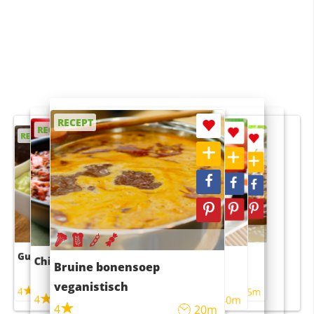
RECEPT
RECEPT
RECEPT
RECEPT
RECEPT
Guacamole
Pruimentaart met kaneel
Chili con carne
Sushi rijstsalade
Bruine bonensoep
maaltijdsalade
veganistisch
4
4
5m
55m
4
4
45m
40m
4
20m