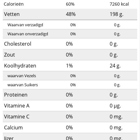
Calorieën
60%
7260
kcal
Vetten
48%
198
g.
Waarvan verzadigd
0%
0
g.
Waarvan onverzadigd
0%
0
g.
Cholesterol
0%
0
g.
Zout
0%
0
g.
Koolhydraten
1%
24
g.
waarvan Vezels
0%
0
g.
waarvan Suikers
0%
0
g.
Proteinen
0%
0
g.
Vitamine A
0%
0
µg.
Vitamine C
0%
0
mg.
Calcium
0%
0
mg.
Ijzer
0%
0
mg.