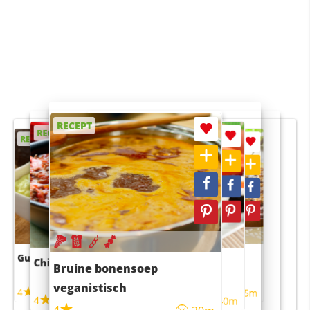
RECEPT
RECEPT
RECEPT
RECEPT
RECEPT
Guacamole
Pruimentaart met kaneel
Chili con carne
Sushi rijstsalade
Bruine bonensoep
maaltijdsalade
veganistisch
4
4
5m
55m
4
4
45m
40m
4