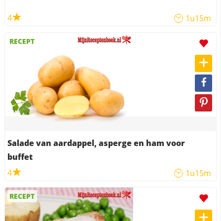
4
1u15m
RECEPT
Salade van aardappel, asperge en ham voor
buffet
4
1u15m
RECEPT