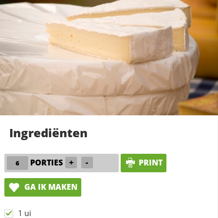
Ingrediënten
PORTIES
+
-
PRINT
GA IK MAKEN
1 ui