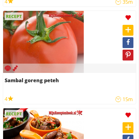
4
35m
RECEPT
Sambal goreng peteh
4
15m
RECEPT