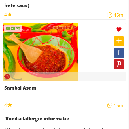
hete saus)
4
45m
RECEPT
Sambal Asam
4
15m
Voedselallergie informatie