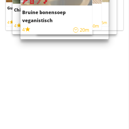
Guacamole
Pruimentaart met kaneel
Chili con carne
Sushi rijstsalade
Bruine bonensoep
maaltijdsalade
veganistisch
4
4
5m
55m
4
4
45m
40m
4
20m