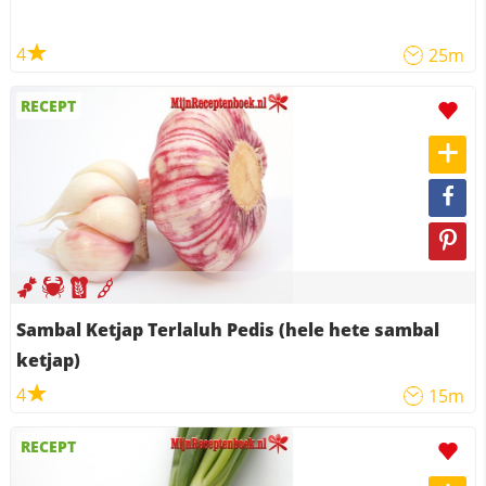
4
25m
RECEPT
Sambal Ketjap Terlaluh Pedis (hele hete sambal
ketjap)
4
15m
RECEPT