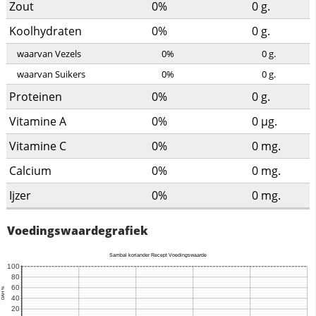
Zout
0%
0
g.
Koolhydraten
0%
0
g.
waarvan Vezels
0%
0
g.
waarvan Suikers
0%
0
g.
Proteinen
0%
0
g.
Vitamine A
0%
0
µg.
Vitamine C
0%
0
mg.
Calcium
0%
0
mg.
Ijzer
0%
0
mg.
Voedingswaardegrafiek