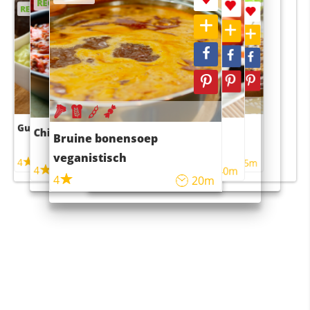
RECEPT
RECEPT
RECEPT
RECEPT
Guacamole
Pruimentaart met kaneel
Chili con carne
Sushi rijstsalade
Bruine bonensoep
maaltijdsalade
veganistisch
4
4
5m
55m
4
4
45m
40m
4
20m