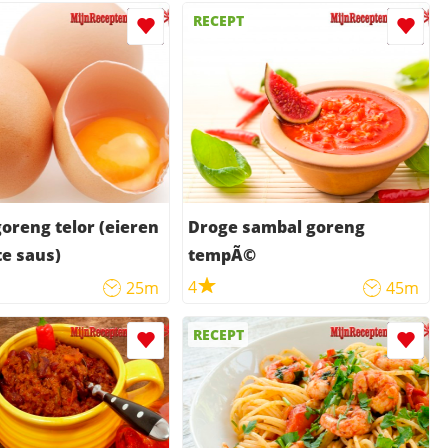
RECEPT
oreng telor (eieren
Droge sambal goreng
te saus)
tempÃ©
4
25m
45m
RECEPT