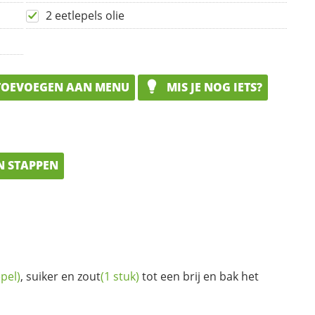
2 eetlepels olie
OEVOEGEN AAN MENU
MIS JE NOG IETS?
N STAPPEN
epel)
, suiker en
zout
(1 stuk)
tot een brij en bak het