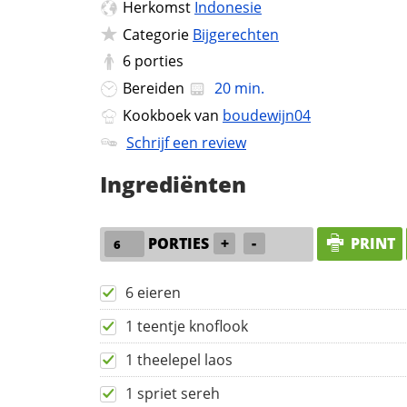
Herkomst
Indonesie
Categorie
Bijgerechten
6
porties
Bereiden
20 min.
Kookboek van
boudewijn04
Schrijf een review
Ingrediënten
PORTIES
+
-
PRINT
6 eieren
1 teentje knoflook
1 theelepel laos
1 spriet sereh