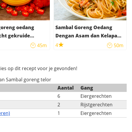
goreng oedang
Sambal Goreng Oedang
icht gekruide
Dengan Asam dan Kelapa
n met petehbonen)
(pittig gekruide garnalen
4
45m
50m
met tamarinde en kokos )
ies op dit recept voor je gevonden!
van Sambal goreng telor
Aantal
Gang
6
Eiergerechten
2
Rijstgerechten
eren)
1
Eiergerechten