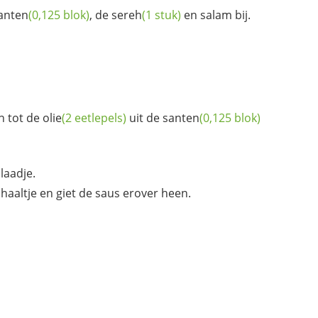
anten
(0,125 blok)
, de
sereh
(1 stuk)
en salam bij.
n tot de
olie
(2 eetlepels)
uit de
santen
(0,125 blok)
laadje.
chaaltje en giet de saus erover heen.