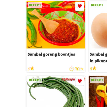
RECEPT
RECEPT
Sambal goreng boontjes
Sambal g
in pikan
4
4
30m
RECEPT
RECEPT