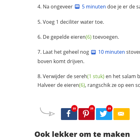
Na ongeveer
5 minuten
doe je er de
s
Voeg 1 deciliter water toe.
De gepelde
eieren
(6)
toevoegen.
Laat het geheel nog
10 minuten
stove
boven komt drijven.
Verwijder de
sereh
(1 stuk)
en het salam b
Halveer de
eieren
(6)
, rangschik ze op een s
25
25
25
Ook lekker om te maken