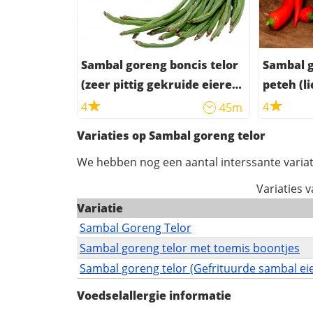
Sambal goreng boncis telor
Sambal 
(zeer pittig gekruide eieren
peteh (l
met groenten)
garnale
4
4
45m
Variaties op Sambal goreng telor
We hebben nog een aantal interssante variat
Variaties 
Variatie
Sambal Goreng Telor
Sambal goreng telor met toemis boontjes
Sambal goreng telor (Gefrituurde sambal ei
Voedselallergie informatie