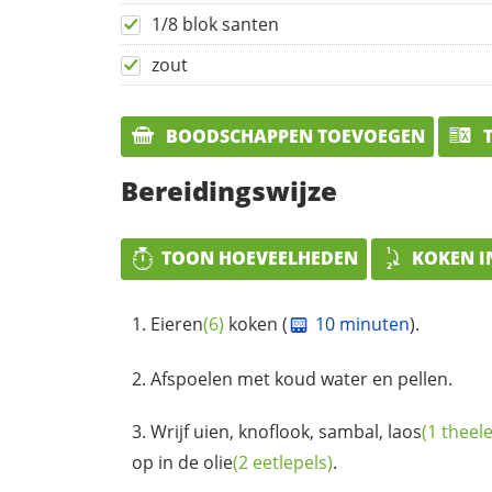
1/8 blok santen
zout
BOODSCHAPPEN TOEVOEGEN
T
Bereidingswijze
TOON HOEVEELHEDEN
KOKEN I
Eieren
(6)
koken (
10 minuten
).
Afspoelen met koud water en pellen.
Wrijf uien, knoflook, sambal,
laos
(1 theel
op in de
olie
(2 eetlepels)
.