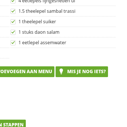
4 eetlepels fijngesneden ui
1.5 theelepel sambal trassi
1 theelepel suiker
1 stuks daon salam
1 eetlepel assemwater
OEVOEGEN AAN MENU
MIS JE NOG IETS?
N STAPPEN