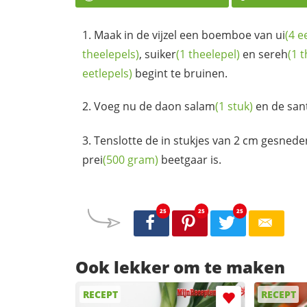
Maak in de vijzel een boemboe van
ui
(4 e
theelepels)
,
suiker
(1 theelepel)
en
sereh
(1 
eetlepels)
begint te bruinen.
Voeg nu de daon
salam
(1 stuk)
en de
san
Tenslotte de in stukjes van 2 cm gesned
prei
(500 gram)
beetgaar is.
25
25
25
Ook lekker om te maken
RECEPT
RECEPT