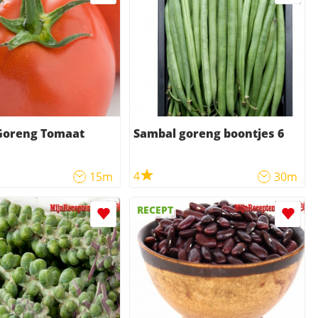
Goreng Tomaat
Sambal goreng boontjes 6
4
15m
30m
RECEPT