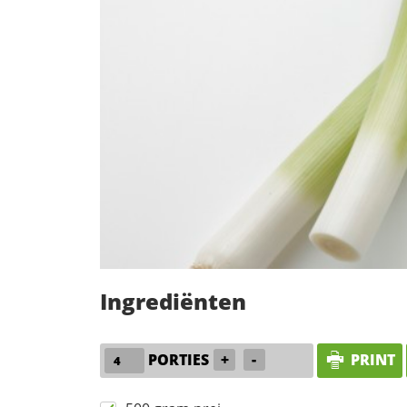
Ingrediënten
PORTIES
+
-
PRINT