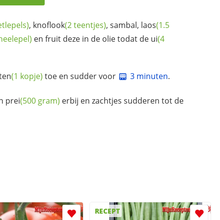
etlepels)
,
knoflook
(2 teentjes)
, sambal,
laos
(1.5
theelepel)
en fruit deze in de olie todat de
ui
(4
ten
(1 kopje)
toe en sudder voor
3 minuten
.
en
prei
(500 gram)
erbij en zachtjes sudderen tot de
RECEPT