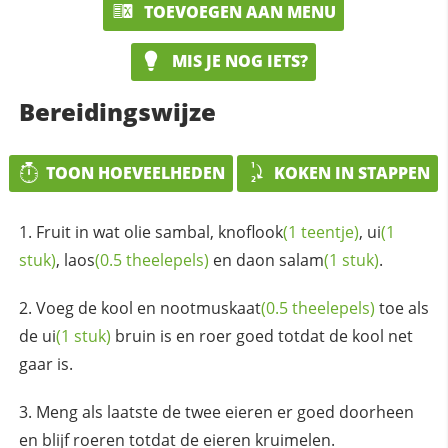
TOEVOEGEN AAN MENU
MIS JE NOG IETS?
Bereidingswijze
TOON HOEVEELHEDEN
KOKEN IN STAPPEN
Fruit in wat olie sambal,
knoflook
(1 teentje)
,
ui
(1
stuk)
,
laos
(0.5 theelepels)
en daon
salam
(1 stuk)
.
Voeg de kool en
nootmuskaat
(0.5 theelepels)
toe als
de
ui
(1 stuk)
bruin is en roer goed totdat de kool net
gaar is.
Meng als laatste de twee eieren er goed doorheen
en blijf roeren totdat de eieren kruimelen.