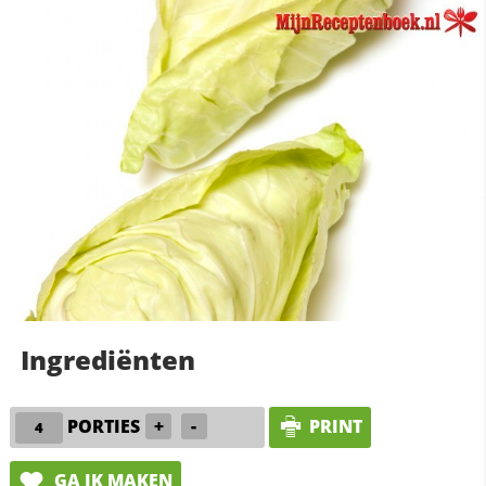
Ingrediënten
PORTIES
+
-
PRINT
GA IK MAKEN