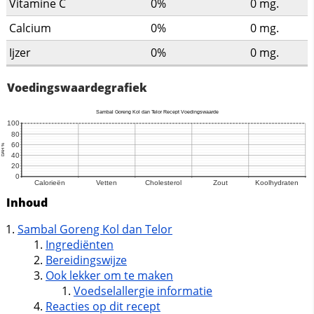
Vitamine C
0%
0
mg.
Calcium
0%
0
mg.
Ijzer
0%
0
mg.
Voedingswaardegrafiek
Inhoud
Sambal Goreng Kol dan Telor
Ingrediënten
Bereidingswijze
Ook lekker om te maken
Voedselallergie informatie
Reacties op dit recept