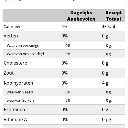
Dagelijks
Recept
Aanbevolen
Totaal
Calorieën
0%
48
kcal
Vetten
0%
0
g.
Waarvan verzadigd
0%
0
g.
Waarvan onverzadigd
0%
0
g.
Cholesterol
0%
0
g.
Zout
0%
0
g.
Koolhydraten
0%
4
g.
waarvan Vezels
0%
0
g.
waarvan Suikers
0%
0
g.
Proteinen
0%
0
g.
Vitamine A
0%
0
µg.