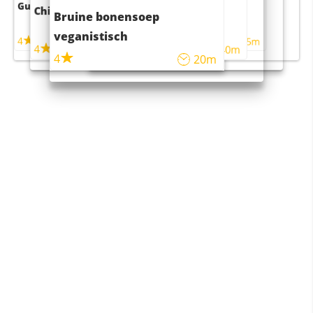
Guacamole
Pruimentaart met kaneel
Chili con carne
Sushi rijstsalade
Bruine bonensoep
maaltijdsalade
veganistisch
4
4
5m
55m
4
4
45m
40m
4
20m