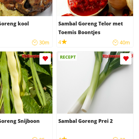
Goreng kool
Sambal Goreng Telor met
Toemis Boontjes
4
30m
40m
RECEPT
Goreng Snijboon
Sambal Goreng Prei 2