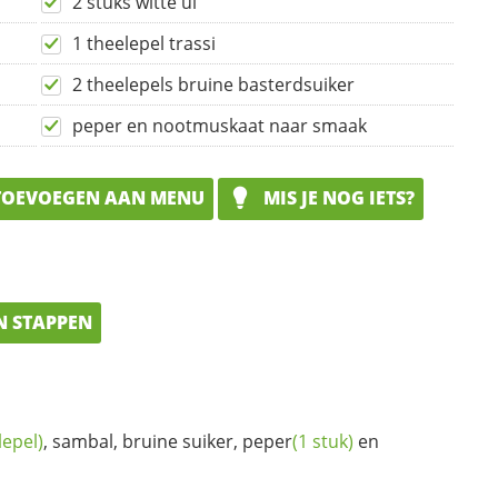
2 stuks witte ui
1 theelepel trassi
2 theelepels bruine basterdsuiker
peper en nootmuskaat naar smaak
OEVOEGEN AAN MENU
MIS JE NOG IETS?
N STAPPEN
lepel)
, sambal, bruine suiker,
peper
(1 stuk)
en