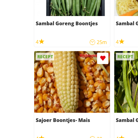
Sambal Goreng Boontjes
Sambal 
4
4
25m
RECEPT
RECEPT
Sajoer Boontjes- Mais
Sambal 