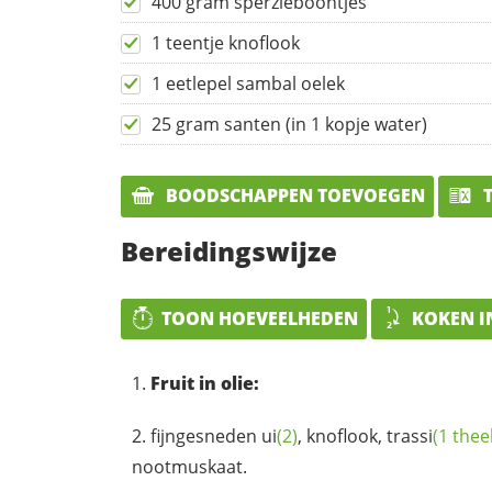
400 gram sperzieboontjes
1 teentje knoflook
1 eetlepel sambal oelek
25 gram santen (in 1 kopje water)
BOODSCHAPPEN TOEVOEGEN
T
Bereidingswijze
TOON HOEVEELHEDEN
KOKEN I
Fruit in olie:
fijngesneden
ui
(2)
, knoflook,
trassi
(1 thee
nootmuskaat.