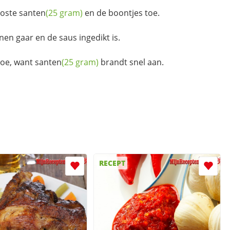
loste
santen
(25 gram)
en de boontjes toe.
en gaar en de saus ingedikt is.
toe, want
santen
(25 gram)
brandt snel aan.
RECEPT