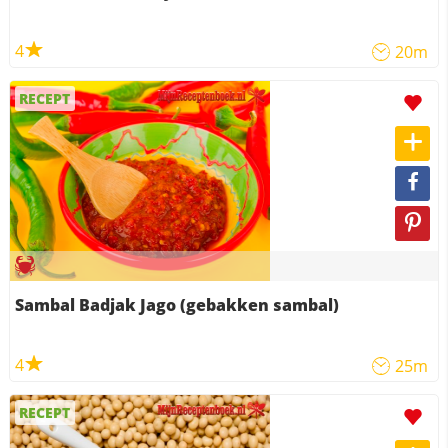
4
20m
RECEPT
Sambal Badjak Jago (gebakken sambal)
4
25m
RECEPT