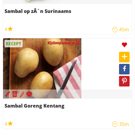
Sambal op zÂ´n Surinaams
4
45m
RECEPT
Sambal Goreng Kentang
4
35m