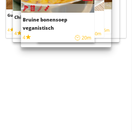
Guacamole
Pruimentaart met kaneel
Chili con carne
Sushi rijstsalade
Bruine bonensoep
maaltijdsalade
veganistisch
4
4
5m
55m
4
4
45m
40m
4
20m