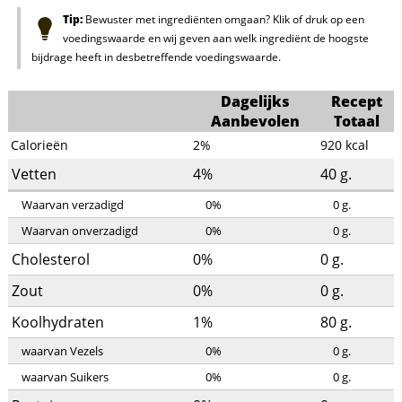
Tip:
Bewuster met ingrediënten omgaan? Klik of druk op een
voedingswaarde en wij geven aan welk ingrediënt de hoogste
bijdrage heeft in desbetreffende voedingswaarde.
Dagelijks
Recept
Aanbevolen
Totaal
Calorieën
2%
920
kcal
Vetten
4%
40
g.
Waarvan verzadigd
0%
0
g.
Waarvan onverzadigd
0%
0
g.
Cholesterol
0%
0
g.
Zout
0%
0
g.
Koolhydraten
1%
80
g.
waarvan Vezels
0%
0
g.
waarvan Suikers
0%
0
g.