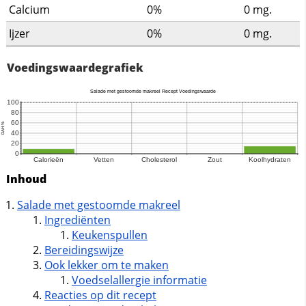
Calcium
0%
0
mg.
Ijzer
0%
0
mg.
Voedingswaardegrafiek
Inhoud
Salade met gestoomde makreel
Ingrediënten
Keukenspullen
Bereidingswijze
Ook lekker om te maken
Voedselallergie informatie
Reacties op dit recept