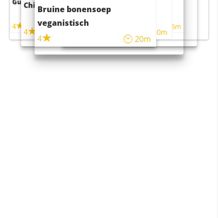
Guacamole
Pruimentaart met kaneel
Chili con carne
Sushi rijstsalade
Bruine bonensoep
maaltijdsalade
veganistisch
4
4
5m
55m
4
4
45m
40m
4
20m