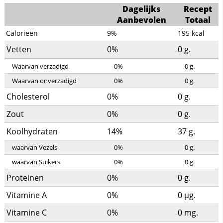
Dagelijks
Recept
Aanbevolen
Totaal
Calorieën
9%
195
kcal
Vetten
0%
0
g.
Waarvan verzadigd
0%
0
g.
Waarvan onverzadigd
0%
0
g.
Cholesterol
0%
0
g.
Zout
0%
0
g.
Koolhydraten
14%
37
g.
waarvan Vezels
0%
0
g.
waarvan Suikers
0%
0
g.
Proteinen
0%
0
g.
Vitamine A
0%
0
µg.
Vitamine C
0%
0
mg.