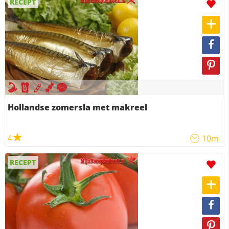
RECEPT
Hollandse zomersla met makreel
4
10m
RECEPT