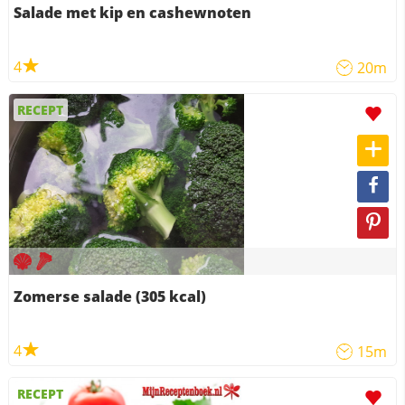
Salade met kip en cashewnoten
4
20m
RECEPT
Zomerse salade (305 kcal)
4
15m
RECEPT