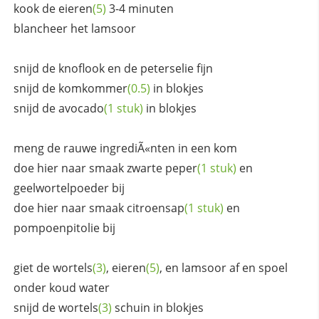
kook de
eieren
(5)
3-4 minuten
blancheer het lamsoor
snijd de knoflook en de peterselie fijn
snijd de
komkommer
(0.5)
in blokjes
snijd de
avocado
(1 stuk)
in blokjes
meng de rauwe ingrediÃ«nten in een kom
doe hier naar smaak zwarte
peper
(1 stuk)
en
geelwortelpoeder bij
doe hier naar smaak
citroensap
(1 stuk)
en
pompoenpitolie bij
giet de
wortels
(3)
,
eieren
(5)
, en lamsoor af en spoel
onder koud water
snijd de
wortels
(3)
schuin in blokjes