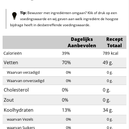
Tip:
Bewuster met ingrediënten omgaan? Klik of druk op een
voedingswaarde en wij geven aan welk ingrediënt de hoogste
bijdrage heeft in desbetreffende voedingswaarde.
Dagelijks
Recept
Aanbevolen
Totaal
Calorieën
39%
789
kcal
Vetten
70%
49
g.
Waarvan verzadigd
0%
0
g.
Waarvan onverzadigd
0%
0
g.
Cholesterol
0%
0
g.
Zout
0%
0
g.
Koolhydraten
13%
34
g.
waarvan Vezels
0%
0
g.
waarvan Suikers
0%
0
g.