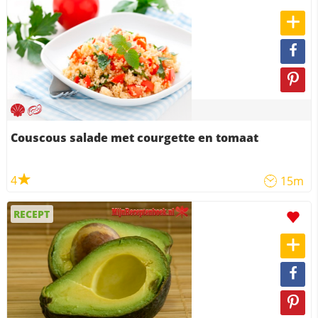
Couscous salade met courgette en tomaat
4
15m
RECEPT