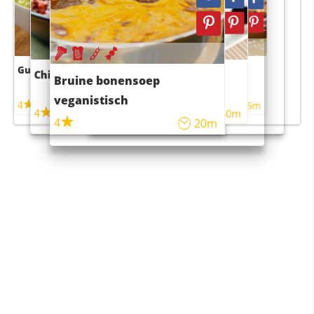
Guacamole
Pruimentaart met kaneel
Chili con carne
Sushi rijstsalade
Bruine bonensoep
maaltijdsalade
veganistisch
4
4
5m
55m
4
4
45m
40m
4
20m