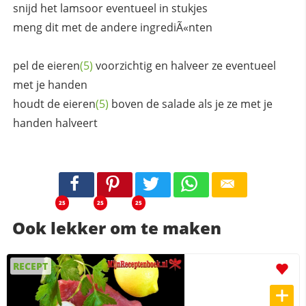
snijd het lamsoor eventueel in stukjes
meng dit met de andere ingrediÃ«nten
pel de
eieren
(5)
voorzichtig en halveer ze eventueel
met je handen
houdt de
eieren
(5)
boven de salade als je ze met je
handen halveert
25
25
25
Ook lekker om te maken
RECEPT