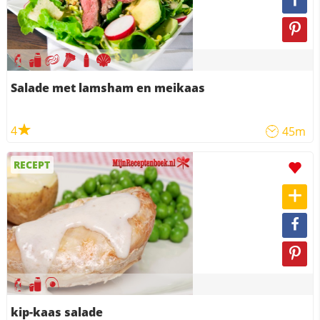
Salade met lamsham en meikaas
4
45m
RECEPT
kip-kaas salade