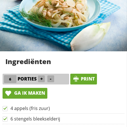
Ingrediënten
PORTIES
+
-
PRINT
GA IK MAKEN
4 appels (fris zuur)
6 stengels bleekselderij