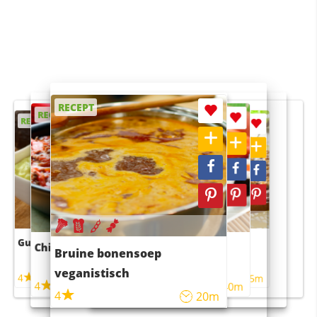
RECEPT
RECEPT
RECEPT
RECEPT
RECEPT
Guacamole
Pruimentaart met kaneel
Chili con carne
Sushi rijstsalade
Bruine bonensoep
maaltijdsalade
veganistisch
4
4
5m
55m
4
4
45m
40m
4
20m