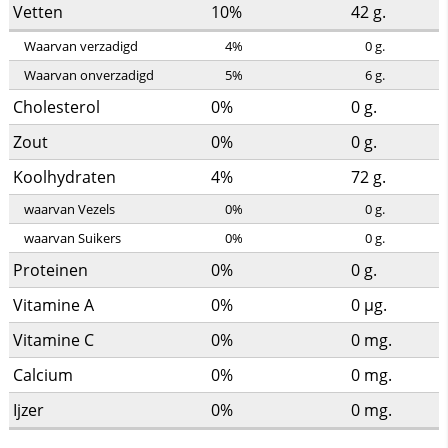
Vetten
10%
42
g.
Waarvan verzadigd
4%
0
g.
Waarvan onverzadigd
5%
6
g.
Cholesterol
0%
0
g.
Zout
0%
0
g.
Koolhydraten
4%
72
g.
waarvan Vezels
0%
0
g.
waarvan Suikers
0%
0
g.
Proteinen
0%
0
g.
Vitamine A
0%
0
µg.
Vitamine C
0%
0
mg.
Calcium
0%
0
mg.
Ijzer
0%
0
mg.