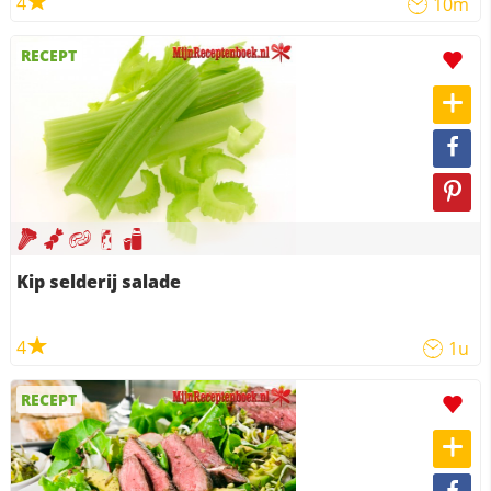
4
10m
RECEPT
Kip selderij salade
4
1u
RECEPT