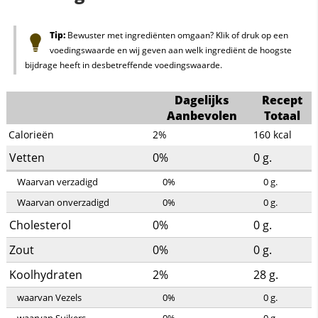
Tip:
Bewuster met ingrediënten omgaan? Klik of druk op een
voedingswaarde en wij geven aan welk ingrediënt de hoogste
bijdrage heeft in desbetreffende voedingswaarde.
Dagelijks
Recept
Aanbevolen
Totaal
Calorieën
2%
160
kcal
Vetten
0%
0
g.
Waarvan verzadigd
0%
0
g.
Waarvan onverzadigd
0%
0
g.
Cholesterol
0%
0
g.
Zout
0%
0
g.
Koolhydraten
2%
28
g.
waarvan Vezels
0%
0
g.
waarvan Suikers
0%
0
g.