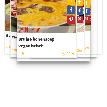
Guacamole
Pruimentaart met kaneel
Chili con carne
Sushi rijstsalade
Bruine bonensoep
maaltijdsalade
veganistisch
4
4
5m
55m
4
4
45m
40m
4
20m