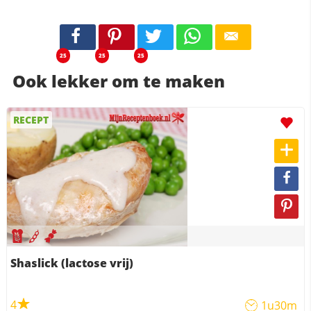
25
25
25
Ook lekker om te maken
RECEPT
Shaslick (lactose vrij)
4
1u30m