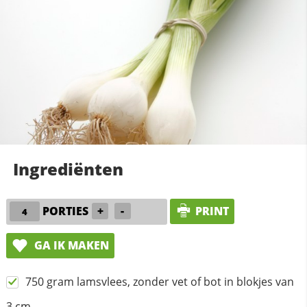
Ingrediënten
PORTIES
+
-
PRINT
GA IK MAKEN
750 gram lamsvlees, zonder vet of bot in blokjes van
3 cm