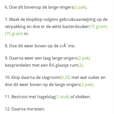
Doe dit bovenop de lange
vingers
(2 pak)
.
Maak de klopklop volgens gebruiksaanwijzing op de
verpakking en doe er de witte
basterdsuiker
(75 gram)
(75 gram)
in.
Doe dit weer boven op de crÃ¨me.
Daarna weer een laag lange
vingers
(2 pak)
besprenkelen met een Â½ glaasje
rum
(2)
.
Klop daarna de
slagroom
(0.25)
met wat suiker en
doe dit weer boven op de lange
vingers
(2 pak)
.
Bestrooi met
hagelslag
(1 stuk)
of vlokken.
Daarna invriezen.