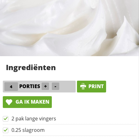
Ingrediënten
PORTIES
+
-
PRINT
GA IK MAKEN
2 pak lange vingers
0.25 slagroom