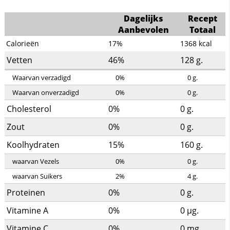
Dagelijks
Recept
Aanbevolen
Totaal
Calorieën
17%
1368
kcal
Vetten
46%
128
g.
Waarvan verzadigd
0%
0
g.
Waarvan onverzadigd
0%
0
g.
Cholesterol
0%
0
g.
Zout
0%
0
g.
Koolhydraten
15%
160
g.
waarvan Vezels
0%
0
g.
waarvan Suikers
2%
4
g.
Proteinen
0%
0
g.
Vitamine A
0%
0
µg.
Vitamine C
0%
0
mg.