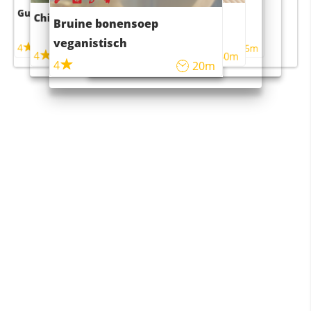
Guacamole
Pruimentaart met kaneel
Chili con carne
Sushi rijstsalade
Bruine bonensoep
maaltijdsalade
veganistisch
4
4
5m
55m
4
4
45m
40m
4
20m