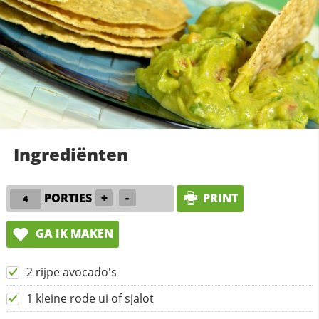
Ingrediënten
PORTIES
+
-
PRINT
GA IK MAKEN
2 rijpe avocado's
1 kleine rode ui of sjalot