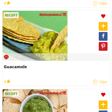
4
10m
RECEPT
Guacamole
4
10m
RECEPT