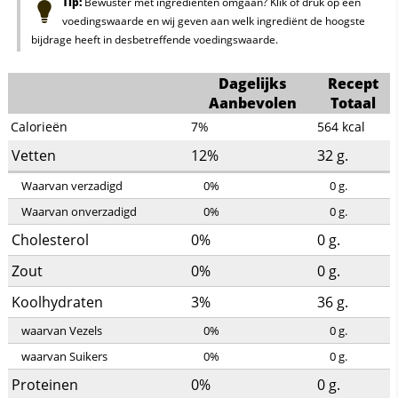
Tip:
Bewuster met ingrediënten omgaan? Klik of druk op een
voedingswaarde en wij geven aan welk ingrediënt de hoogste
bijdrage heeft in desbetreffende voedingswaarde.
Dagelijks
Recept
Aanbevolen
Totaal
Calorieën
7%
564
kcal
Vetten
12%
32
g.
Waarvan verzadigd
0%
0
g.
Waarvan onverzadigd
0%
0
g.
Cholesterol
0%
0
g.
Zout
0%
0
g.
Koolhydraten
3%
36
g.
waarvan Vezels
0%
0
g.
waarvan Suikers
0%
0
g.
Proteinen
0%
0
g.