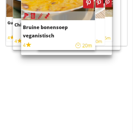
Guacamole
Pruimentaart met kaneel
Chili con carne
Sushi rijstsalade
Bruine bonensoep
maaltijdsalade
veganistisch
4
4
5m
55m
4
4
45m
40m
4
20m