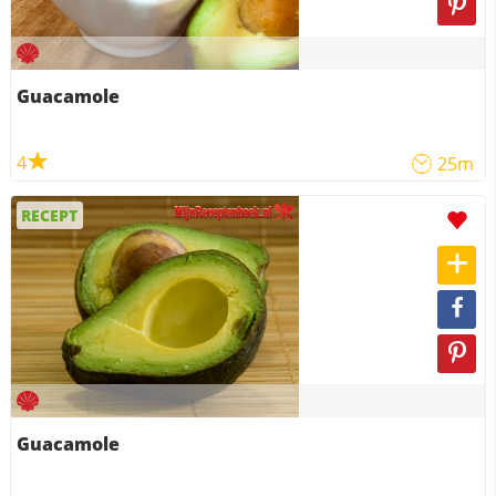
Guacamole
4
25m
RECEPT
Guacamole