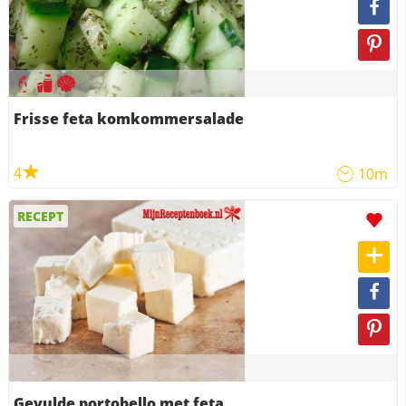
Frisse feta komkommersalade
4
10m
RECEPT
Gevulde portobello met feta