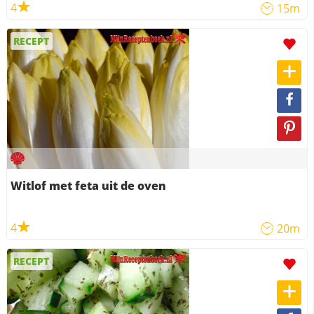
4
15m
RECEPT
Witlof met feta uit de oven
4
20m
RECEPT