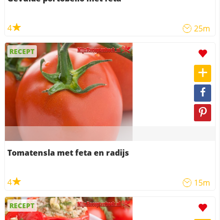
4
25m
RECEPT
Tomatensla met feta en radijs
4
15m
RECEPT