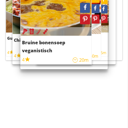
Guacamole
Pruimentaart met kaneel
Chili con carne
Sushi rijstsalade
Bruine bonensoep
maaltijdsalade
veganistisch
4
4
5m
55m
4
4
45m
40m
4
20m