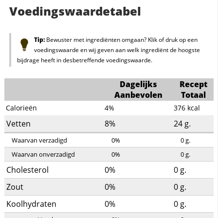
Voedingswaardetabel
Tip:
Bewuster met ingrediënten omgaan? Klik of druk op een
voedingswaarde en wij geven aan welk ingrediënt de hoogste
bijdrage heeft in desbetreffende voedingswaarde.
Dagelijks
Recept
Aanbevolen
Totaal
Calorieën
4%
376
kcal
Vetten
8%
24
g.
Waarvan verzadigd
0%
0
g.
Waarvan onverzadigd
0%
0
g.
Cholesterol
0%
0
g.
Zout
0%
0
g.
Koolhydraten
0%
0
g.