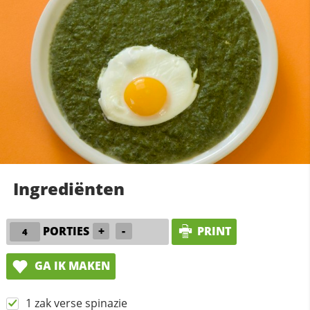
Ingrediënten
PORTIES
+
-
PRINT
GA IK MAKEN
1 zak verse spinazie