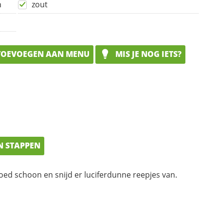
n
zout
OEVOEGEN AAN MENU
MIS JE NOG IETS?
N STAPPEN
goed schoon en snijd er luciferdunne reepjes van.