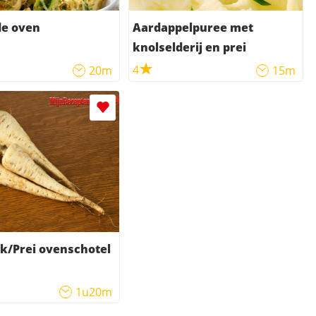
 de oven
Aardappelpuree met
knolselderij en prei
4
20m
15m
k/Prei ovenschotel
1u20m