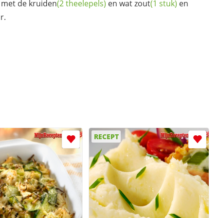
i met de
kruiden
(2 theelepels)
en wat
zout
(1 stuk)
en
r.
RECEPT