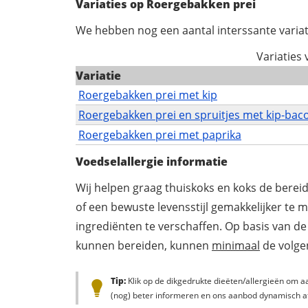
Variaties op Roergebakken prei
We hebben nog een aantal interssante variat
Variaties
Variatie
Roergebakken prei met kip
Roergebakken prei en spruitjes met kip-baco
Roergebakken prei met paprika
Voedselallergie informatie
Wij helpen graag thuiskoks en koks de berei
of een bewuste levensstijl gemakkelijker te 
ingrediënten te verschaffen. Op basis van de
kunnen bereiden, kunnen
minimaal
de volgen
Tip:
Klik op de dikgedrukte dieëten/allergieën om aa
(nog) beter informeren en ons aanbod dynamisch a