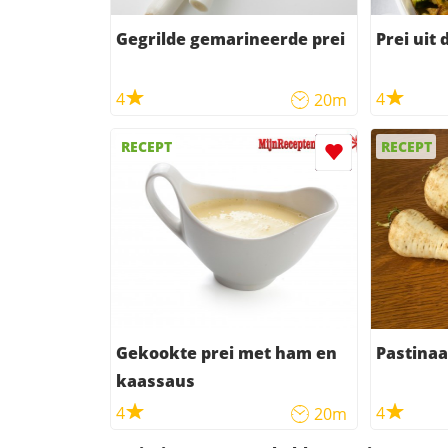
Gegrilde gemarineerde prei
Prei uit
4
4
20m
RECEPT
RECEPT
Gekookte prei met ham en
Pastinaa
kaassaus
4
4
20m