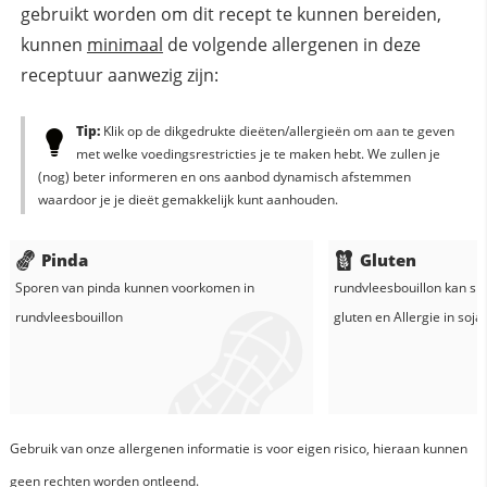
gebruikt worden om dit recept te kunnen bereiden,
kunnen
minimaal
de volgende allergenen in deze
receptuur aanwezig zijn:
Tip:
Klik op de dikgedrukte dieëten/allergieën om aan te geven
met welke voedingsrestricties je te maken hebt. We zullen je
(nog) beter informeren en ons aanbod dynamisch afstemmen
waardoor je je dieët gemakkelijk kunt aanhouden.
Pinda
Gluten
Sporen van pinda kunnen voorkomen in
rundvleesbouillon
kan sp
rundvleesbouillon
gluten en
Allergie in
soja
Gebruik van onze allergenen informatie is voor eigen risico, hieraan kunnen
geen rechten worden ontleend.