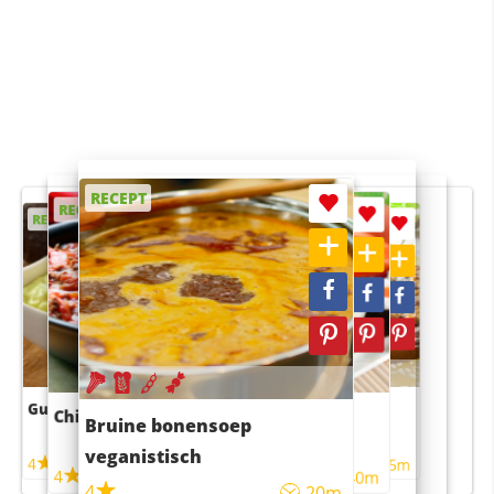
RECEPT
RECEPT
RECEPT
RECEPT
RECEPT
Guacamole
Pruimentaart met kaneel
Chili con carne
Sushi rijstsalade
Bruine bonensoep
maaltijdsalade
veganistisch
4
4
5m
55m
4
4
45m
40m
4
20m