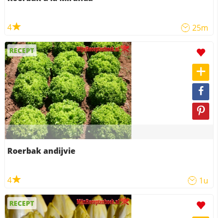
4
25m
RECEPT
Roerbak andijvie
4
1u
RECEPT