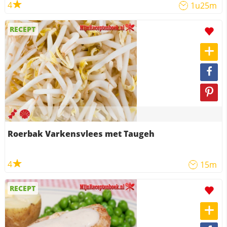
4
1u25m
RECEPT
Roerbak Varkensvlees met Taugeh
4
15m
RECEPT