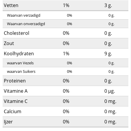
Vetten
1%
3
g.
Waarvan verzadigd
0%
0
g.
Waarvan onverzadigd
0%
0
g.
Cholesterol
0%
0
g.
Zout
0%
0
g.
Koolhydraten
1%
9
g.
waarvan Vezels
0%
0
g.
waarvan Suikers
0%
0
g.
Proteinen
0%
0
g.
Vitamine A
0%
0
µg.
Vitamine C
0%
0
mg.
Calcium
0%
0
mg.
Ijzer
0%
0
mg.