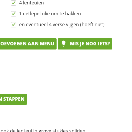
4 lenteuien
1 eetlepel olie om te bakken
en eventueel 4 verse vijgen (hoeft niet)
OEVOEGEN AAN MENU
MIS JE NOG IETS?
N STAPPEN
ook de lenteui in grove stukjes snijden.