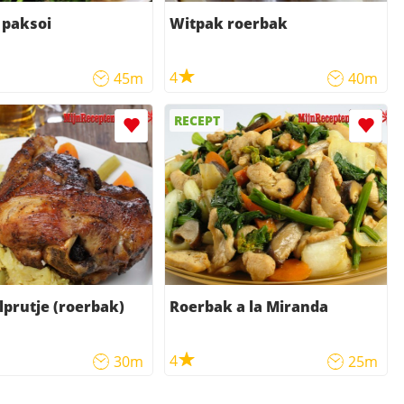
 paksoi
Witpak roerbak
4
45m
40m
RECEPT
prutje (roerbak)
Roerbak a la Miranda
4
30m
25m