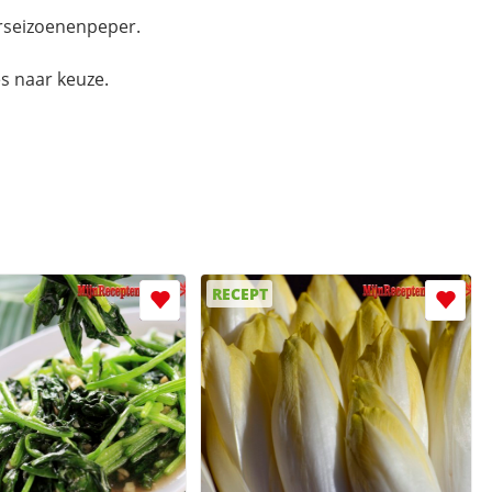
rseizoenenpeper.
es naar keuze.
RECEPT