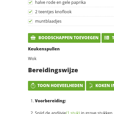
halve rode en gele paprika
2 teentjes knoflook
muntblaadjes
BOODSCHAPPEN TOEVOEGEN
T
Keukenspullen
Wok
Bereidingswijze
TOON HOEVEELHEDEN
KOKEN I
Voorbereiding:
Snijd de
andijvie
(1 stuk)
in grove stukken, 