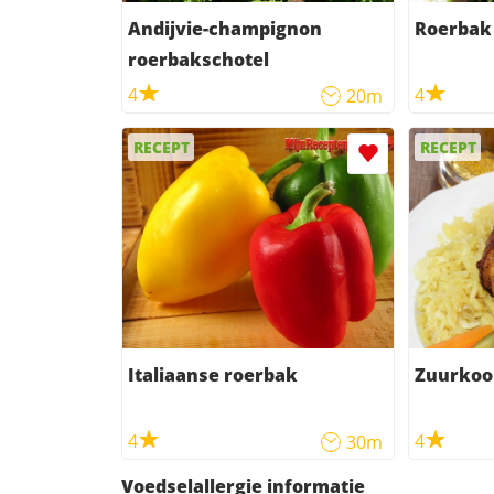
Andijvie-champignon
Roerbak
roerbakschotel
4
4
20m
RECEPT
RECEPT
Italiaanse roerbak
Zuurkool
4
4
30m
Voedselallergie informatie