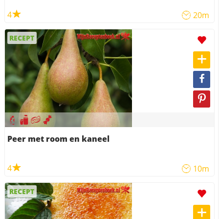
4
20m
RECEPT
Peer met room en kaneel
4
10m
RECEPT