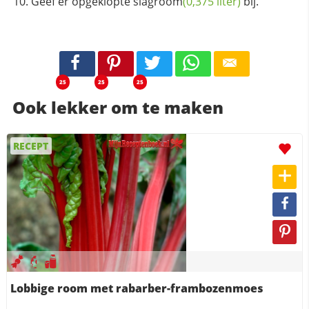
Geef er opgeklopte
slagroom
(0,375 liter)
bij.
25
25
25
Ook lekker om te maken
RECEPT
Lobbige room met rabarber-frambozenmoes