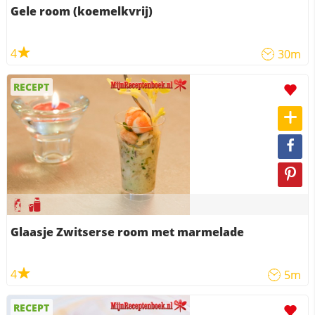
Gele room (koemelkvrij)
4
30m
RECEPT
Glaasje Zwitserse room met marmelade
4
5m
RECEPT