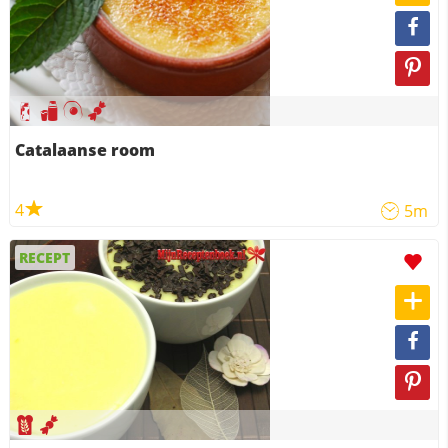
Catalaanse room
4
5m
RECEPT