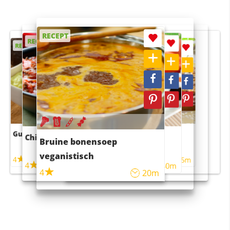
RECEPT
RECEPT
RECEPT
RECEPT
RECEPT
Guacamole
Pruimentaart met kaneel
Chili con carne
Sushi rijstsalade
Bruine bonensoep
maaltijdsalade
veganistisch
4
4
5m
55m
4
4
45m
40m
4
20m