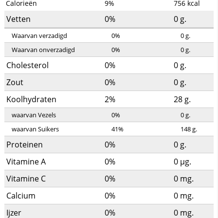
Calorieën
9%
756
kcal
Vetten
0%
0
g.
Waarvan verzadigd
0%
0
g.
Waarvan onverzadigd
0%
0
g.
Cholesterol
0%
0
g.
Zout
0%
0
g.
Koolhydraten
2%
28
g.
waarvan Vezels
0%
0
g.
waarvan Suikers
41%
148
g.
Proteinen
0%
0
g.
Vitamine A
0%
0
µg.
Vitamine C
0%
0
mg.
Calcium
0%
0
mg.
Ijzer
0%
0
mg.