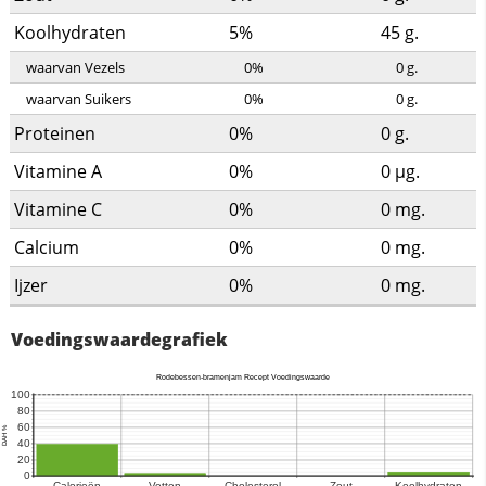
Koolhydraten
5%
45
g.
waarvan Vezels
0%
0
g.
waarvan Suikers
0%
0
g.
Proteinen
0%
0
g.
Vitamine A
0%
0
µg.
Vitamine C
0%
0
mg.
Calcium
0%
0
mg.
Ijzer
0%
0
mg.
Voedingswaardegrafiek