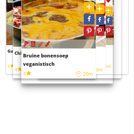
Guacamole
Pruimentaart met kaneel
Chili con carne
Sushi rijstsalade
Bruine bonensoep
maaltijdsalade
veganistisch
4
4
5m
55m
4
4
45m
40m
4
20m