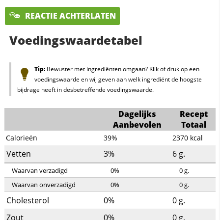
REACTIE ACHTERLATEN
Voedingswaardetabel
Tip:
Bewuster met ingrediënten omgaan? Klik of druk op een
voedingswaarde en wij geven aan welk ingrediënt de hoogste
bijdrage heeft in desbetreffende voedingswaarde.
Dagelijks
Recept
Aanbevolen
Totaal
Calorieën
39%
2370
kcal
Vetten
3%
6
g.
Waarvan verzadigd
0%
0
g.
Waarvan onverzadigd
0%
0
g.
Cholesterol
0%
0
g.
Zout
0%
0
g.