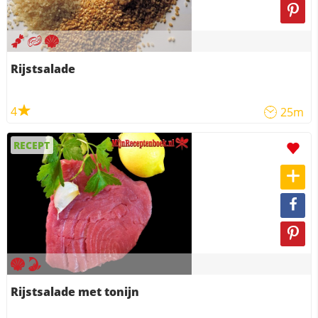
Rijstsalade
4
25m
RECEPT
Rijstsalade met tonijn