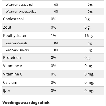
Waarvan verzadigd
0%
0
g.
Waarvan onverzadigd
0%
0
g.
Cholesterol
0%
0
g.
Zout
0%
0
g.
Koolhydraten
1%
16
g.
waarvan Vezels
0%
0
g.
waarvan Suikers
0%
0
g.
Proteinen
0%
0
g.
Vitamine A
0%
0
µg.
Vitamine C
0%
0
mg.
Calcium
0%
0
mg.
Ijzer
0%
0
mg.
Voedingswaardegrafiek