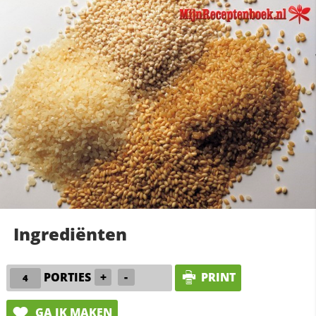
Ingrediënten
PORTIES
+
-
PRINT
GA IK MAKEN