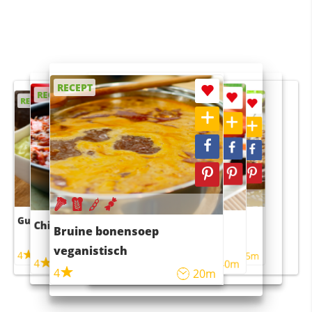
RECEPT
RECEPT
RECEPT
RECEPT
RECEPT
Guacamole
Pruimentaart met kaneel
Chili con carne
Sushi rijstsalade
Bruine bonensoep
maaltijdsalade
veganistisch
4
4
5m
55m
4
4
45m
40m
4
20m