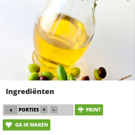
Ingrediënten
PORTIES
+
-
PRINT
GA IK MAKEN