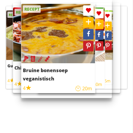
RECEPT
RECEPT
RECEPT
RECEPT
RECEPT
Guacamole
Pruimentaart met kaneel
Chili con carne
Sushi rijstsalade
Bruine bonensoep
maaltijdsalade
veganistisch
4
4
5m
55m
4
4
45m
40m
4
20m