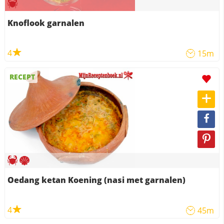
Knoflook garnalen
4
15m
RECEPT
Oedang ketan Koening (nasi met garnalen)
4
45m