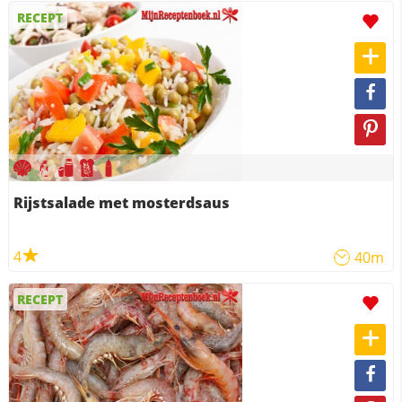
RECEPT
Rijstsalade met mosterdsaus
4
40m
RECEPT