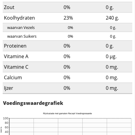
Zout
0%
0
g.
Koolhydraten
23%
240
g.
waarvan Vezels
0%
0
g.
waarvan Suikers
0%
0
g.
Proteinen
0%
0
g.
Vitamine A
0%
0
µg.
Vitamine C
0%
0
mg.
Calcium
0%
0
mg.
Ijzer
0%
0
mg.
Voedingswaardegrafiek