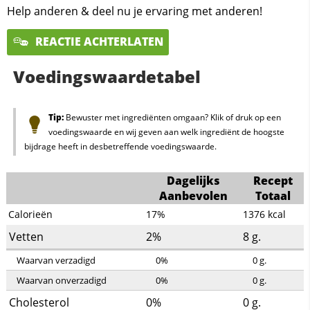
Help anderen & deel nu je ervaring met anderen!
REACTIE ACHTERLATEN
Voedingswaardetabel
Tip:
Bewuster met ingrediënten omgaan? Klik of druk op een
voedingswaarde en wij geven aan welk ingrediënt de hoogste
bijdrage heeft in desbetreffende voedingswaarde.
Dagelijks
Recept
Aanbevolen
Totaal
Calorieën
17%
1376
kcal
Vetten
2%
8
g.
Waarvan verzadigd
0%
0
g.
Waarvan onverzadigd
0%
0
g.
Cholesterol
0%
0
g.